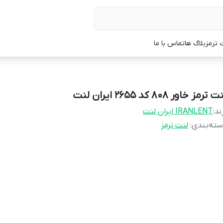
 ترمز
بلاگ ها
تماس با ما
 ترمز خاور 808 کد 2655 ایران لنت
ند:
IRANLENT ایران لنت
ته‌بندی
:
لنت ترمز