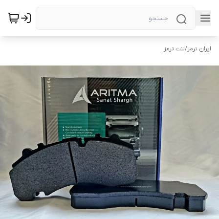
ایران ترمز
/
لنت ترمز