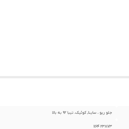
جلو ریو ، ساینا, کوئیک، تیبا 92 به بالا
23873 1164