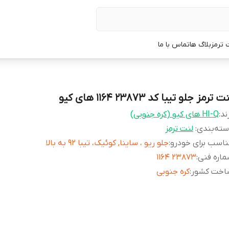
 ترمز
بلاگ ها
تماس با ما
ت ترمز جلو تیبا کد 23873 1164 های کیو
ند:
HI-Q های کیو (کره جنوبی)
ته‌بندی
:
لنت ترمز
اسب برای خودرو
:
جلو ریو ، ساینا, کوئیک، تیبا 92 به بالا
اره فنی
:
23873 1164
اخت کشور
:
کره جنوبی