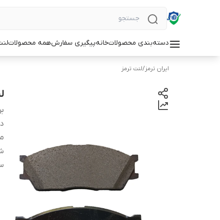
دسته‌بندی محصولات
خانه
پیگیری سفارش
همه محصولات
لنت
ایران ترمز
/
لنت ترمز
لن
بر
دس
من
شم
س