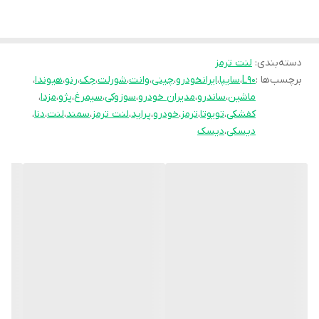
انحصاری
pk
تولید نموده و موفق شده تا عملکرد
جشمگیر و رضایت بخشی را ارائه نماید. محصلول
تولید شده موفق به جلب رضایت حداکثری
دسته‌بندی
:
لنت ترمز
برچسب‌ها :
L90
،
سایپا
،
ایرانخودرو
،
چینی
،
وانت
،
شورلت
،
جک
،
رنو
،
هیوندا
،
کاربران شده است به طوری پیمایش و عمر مفید
ماشین
،
ساندرو
،
مدیران خودرو
،
سوزوکی
،
سیمرغ
،
پژو
،
مزدا
،
آن قابل قبول است و در زمان استفاده به هیچ
کفشکی
،
تویوتا
،
ترمز
،
خودرو
،
پراید
،
لنت ترمز
،
سمند
،
لنت
،
دنا
،
عنوان سوت نمی کشد و از همه مهمتر اینکه
دیسکی
،
دیسک
راننده با اطمینان خاطر اقدام به ترمز گیری می
نماید.