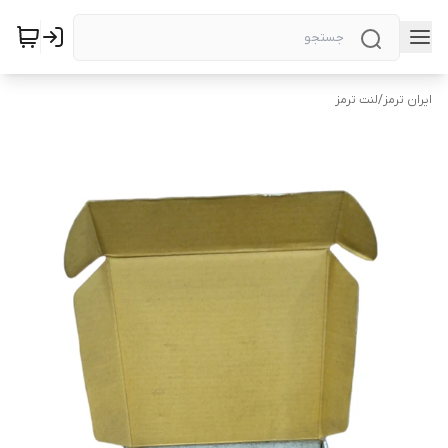
ایران ترمز
/
لنت ترمز