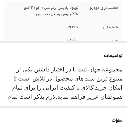
مناسب برای خودرو
تویوتا یاریس-برلیانس 220و 230جلو -
X50پریوس-وینگل تک کابین
شماره فنی
24347
جنس
متالیک
توضیحات
مجموعه جهان لنت با در اختیار داشتن یکی از
متنوع ترین سبد های محصول در تلاش است تا
امکان خرید کالای با کیفیت ایرانی را برای تمام
هموطنان عزیز فراهم نماید.لازم بذکر است تمام
محصولات این مجموعه مورد تست و تایید
سازمان استاندارد قرار گرفته است. جهان لنت با
نظرات
نوآوری فرمولاسیون جدید محصول فوق را با نام