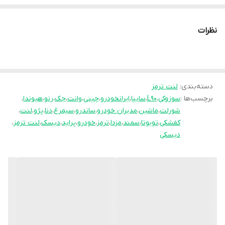
محصولات این مجموعه مورد تست و تایید
سازمان استاندارد قرار گرفته است. جهان لنت با
نظرات
نوآوری فرمولاسیون جدید محصول فوق را با نام
انحصاری
pk
تولید نموده و موفق شده تا عملکرد
جشمگیر و رضایت بخشی را ارائه نماید. محصلول
تولید شده موفق به جلب رضایت حداکثری
دسته‌بندی
:
لنت ترمز
برچسب‌ها :
سوزوکی
،
L90
،
سایپا
،
ایرانخودرو
،
چینی
،
وانت
،
جک
،
رنو
،
هیوندا
،
کاربران شده است به طوری پیمایش و عمر مفید
شورلت
،
ماشین
،
مدیران خودرو
،
ساندرو
،
سیمرغ
،
دنا
،
پژو
،
لنت
،
آن قابل قبول است و در زمان استفاده به هیچ
کفشکی
،
تویوتا
،
سمند
،
مزدا
،
ترمز
،
خودرو
،
پراید
،
دیسک
،
لنت ترمز
،
عنوان سوت نمی کشد و از همه مهمتر اینکه
دیسکی
راننده با اطمینان خاطر اقدام به ترمز گیری می
نماید.