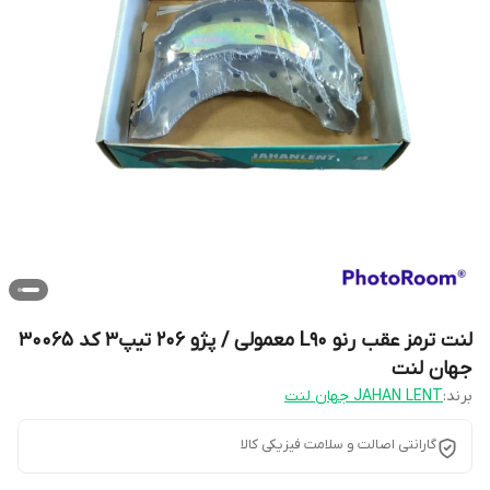
لنت ترمز عقب رنو L90 معمولی / پژو 206 تیپ3 کد 30065
جهان لنت
برند:
JAHAN LENT جهان لنت
گارانتی اصالت و سلامت فیزیکی کالا