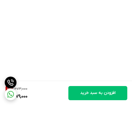
1,673,000
11
%
افزودن به سبد خرید
1,479,000