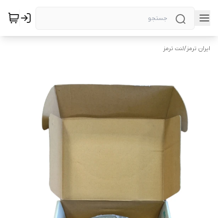
ایران ترمز
/
لنت ترمز