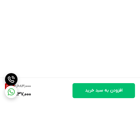
2,683,000
20
%
افزودن به سبد خرید
2,137,000