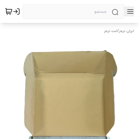
ایران ترمز
/
لنت ترمز