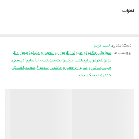
سازمان استاندارد قرار گرفته است. جهان لنت با
نظرات
نوآوری فرمولاسیون جدید محصول فوق را با نام
انحصاری
pk
تولید نموده و موفق شده تا عملکرد
جشمگیر و رضایت بخشی را ارائه نماید. محصلول
تولید شده موفق به جلب رضایت حداکثری
دسته‌بندی
:
لنت ترمز
برچسب‌ها :
سوزوکی
،
جک
،
رنو
،
هیوندا
،
نارون
،
ایرانخودرو
،
مزدا
،
پژو
،
ون
،
دنا
،
کاربران شده است به طوری پیمایش و عمر مفید
تویوتا
،
ترمز
،
پراید
،
لنت ترمز
،
وانت
،
شورلت
،
L90
،
سایپا
،
دیسکی
،
آن قابل قبول است و در زمان استفاده به هیچ
چینی
،
ساندرو
،
مدیران خودرو
،
ماشین
،
سیمرغ
،
سمند
،
کفشکی
،
عنوان سوت نمی کشد و از همه مهمتر اینکه
خودرو
،
دیسک
،
لنت
راننده با اطمینان خاطر اقدام به ترمز گیری می
نماید.