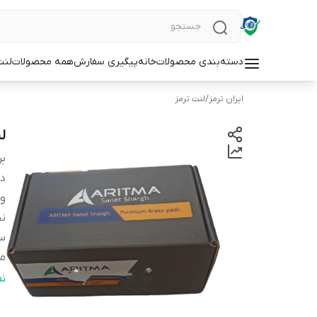
دسته‌بندی محصولات
خانه
پیگیری سفارش
همه محصولات
لنت
ایران ترمز
/
لنت ترمز
لن
بر
دس
وی
نح
س
من
ج
ن
شم