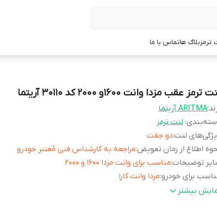
 ترمز
بلاگ ها
تماس با ما
ت ترمز عقب مزدا وانت 1600و 2000 کد 30110 آریتما
ند:
ته‌بندی
:
لنت ترمز
ژگی‌های لنت
:
دو جفت
وه اطلاع از زمان تعویض
:
مراجعه به کارشناس فنی مُعتبر خودرو
ایر توضیحات
:
مناسب برای وانت مزدا 1600 و 2000
اسب برای خودرو
:
مزدا وانت کارا
نس
:
ارگانیک-نیمه متالیک
مایش بیشتر
اره فنی
:
30110