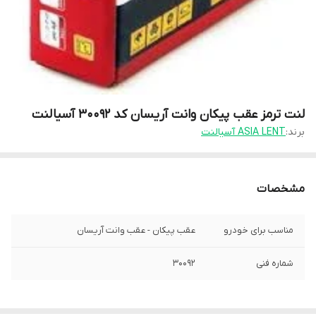
لنت ترمز عقب پیکان وانت آریسان کد 30092 آسیالنت
برند:
ASIA LENT آسیالنت
مشخصات
مناسب برای خودرو
عقب پيكان - عقب وانت آريسان
شماره فنی
30092