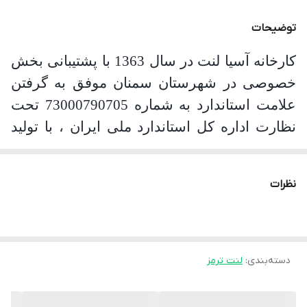
توضیحات
کارخانه آسیا لنت در سال 1363 با پشتیبانی بخش
خصوصی در شهر
ستان
سمنان موفق به گرفتن
علامت استاندارد به شماره 73000790705 تحت
نظارت اداره کل استاندارد ملی ایران ، با تولید
انواع لنت ترمز موتور سیکلت و خودروهای
سواری شروع و پس از به دست آوردن تجربه های
نظرات
با ارزش در همین راستا ، در حال حاضر با تولید
انواع لنتهای دیسکی وکفشکی خودروهای داخلی
از بهترین تولیدکنندگان لنت ترمز بدون آزبست
واستاندارد در ایران می باشد
.
محصولات
دسته‌بندی
:
لنت ترمز
تولیدشده در این کارخانه، با دربرگرفتن مبانی
استانداردهای مورد نظر و گرفتن درجات کیفی بر