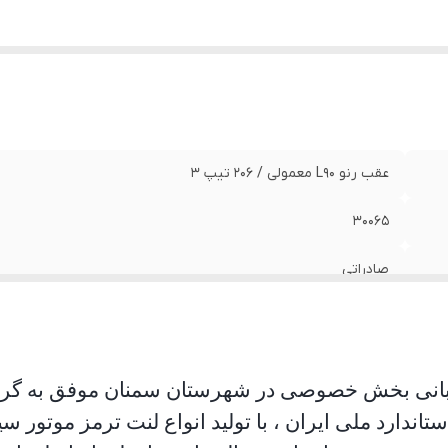
عقب رنو L90 معمولی / 206 تیپ 3
30065
صادراتی
ستان
سمنان موفق به گرفت
اره کل استاندارد ملی ایران ، با تولید انواع لنت ترمز م