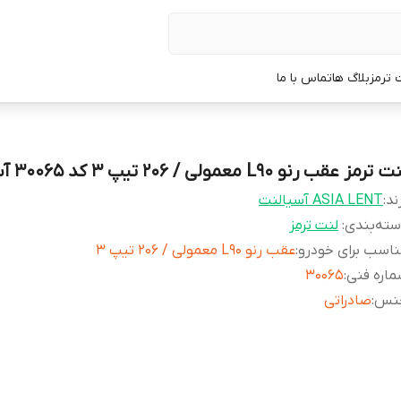
 ترمز
بلاگ ها
تماس با ما
 ترمز عقب رنو L90 معمولی / 206 تیپ 3 کد 30065 آسیالنت
ند:
ASIA LENT آسیالنت
ته‌بندی
:
لنت ترمز
اسب برای خودرو
:
عقب رنو L90 معمولی / 206 تیپ 3
اره فنی
:
30065
نس
:
صادراتی