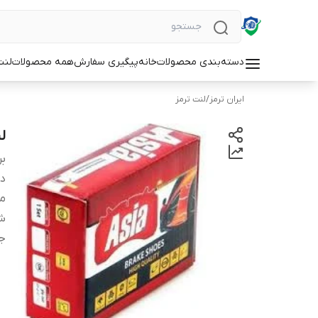
دسته‌بندی محصولات
خانه
پیگیری سفارش
همه محصولات
لنت
ایران ترمز
/
لنت ترمز
لنت
بر
دس
من
شم
ج