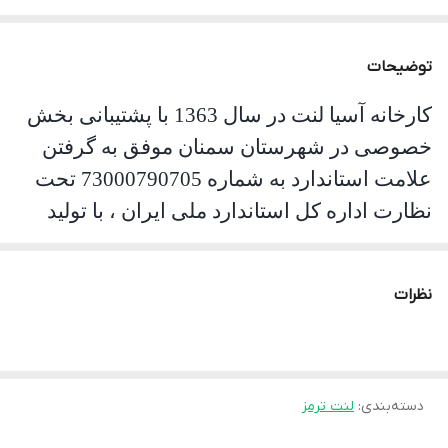
توضیحات
کارخانه آسیا لنت در سال 1363 با پشتیبانی بخش
خصوصی در شهر
ستان
سمنان موفق به گرفتن
علامت استاندارد به شماره 73000790705 تحت
نظارت اداره کل استاندارد ملی ایران ، با تولید
انواع لنت ترمز موتور سیکلت و خودروهای
سواری شروع و پس از به دست آوردن تجربه های
نظرات
با ارزش در همین راستا ، در حال حاضر با تولید
انواع لنتهای دیسکی وکفشکی خودروهای داخلی
از بهترین تولیدکنندگان لنت ترمز بدون آزبست
واستاندارد در ایران می باشد
.
محصولات
دسته‌بندی
:
لنت ترمز
تولیدشده در این کارخانه، با دربرگرفتن مبانی