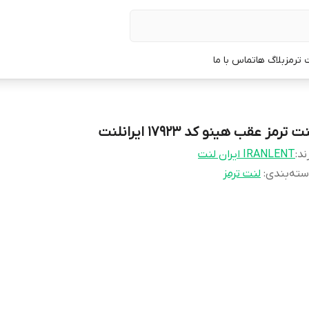
 ترمز
بلاگ ها
تماس با ما
ت ترمز عقب هینو کد 17923 ایرانلنت
ند:
IRANLENT ایران لنت
ته‌بندی
:
لنت ترمز