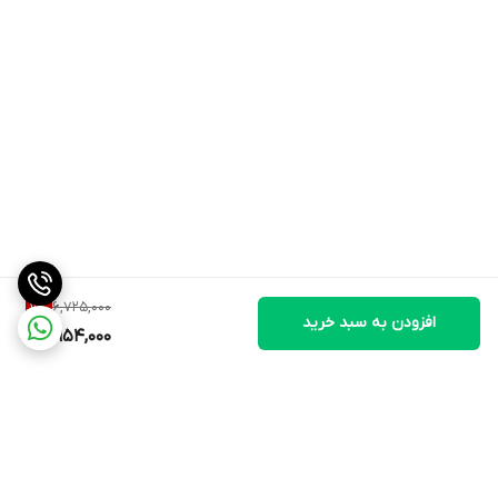
6,725,000
11
%
افزودن به سبد خرید
5,954,000