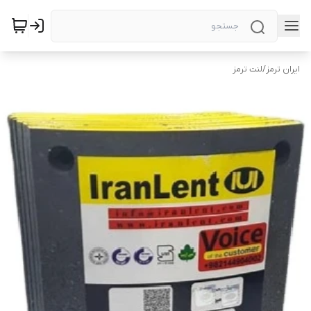
ایران ترمز
/
لنت ترمز