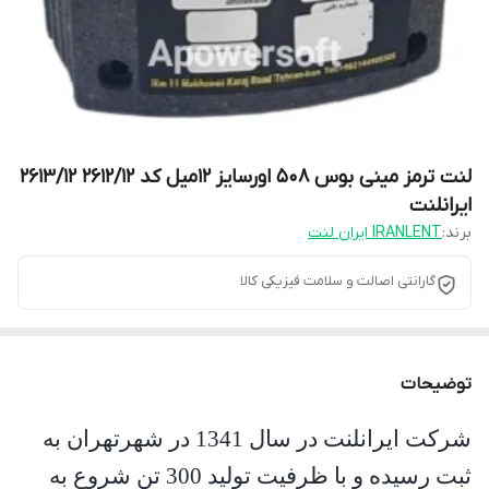
لنت ترمز مینی بوس 508 اورسایز 12میل کد 2612/12 2613/12
ایرانلنت
برند:
IRANLENT ایران لنت
گارانتی اصالت و سلامت فیزیکی کالا
توضیحات
شرکت ایرانلنت در سال 1341 در شهرتهران به
ثبت رسیده و با ظرفیت تولید 300 تن شروع به