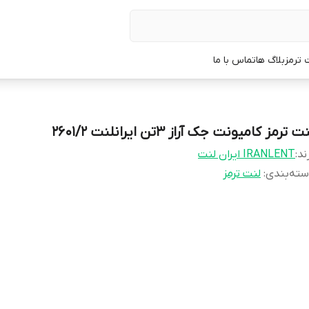
 ترمز
بلاگ ها
تماس با ما
ت ترمز کامیونت جک آراز 3تن ایرانلنت 2601/2
ند:
IRANLENT ایران لنت
ته‌بندی
:
لنت ترمز