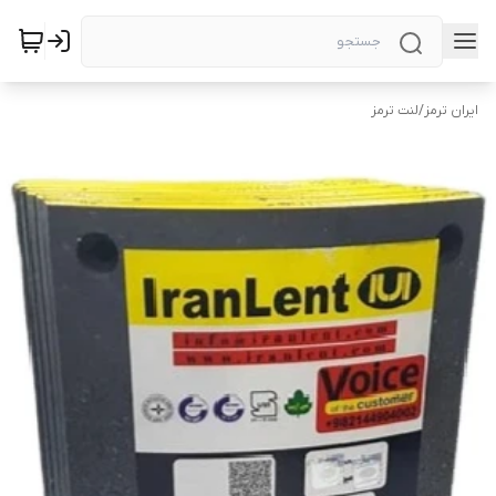
ایران ترمز
/
لنت ترمز