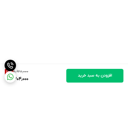
8,928,000
29
%
افزودن به سبد خرید
6,304,000
برگشت به بالا