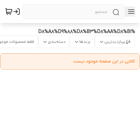
%D8%A8%D9%88%D8%B3%D8%AA%D8%B1
پربازدیدترین
برندها
دسته‌بندی
فقط محصولات موجو
کالایی در این صفحه موجود نیست