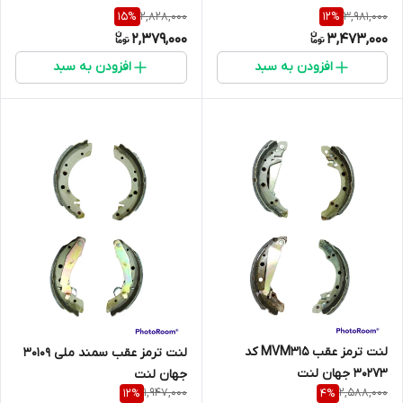
2,828,000
3,981,000
15
%
12
%
2,379,000
3,473,000
افزودن به سبد
افزودن به سبد
لنت ترمز عقب MVM315 کد
لنت ترمز عقب سمند ملی 30109
30273 جهان لنت
جهان لنت
1,947,000
2,588,000
12
%
4
%