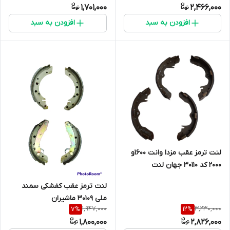
1,701,000
2,466,000
افزودن به سبد
افزودن به سبد
لنت ترمز عقب مزدا وانت 1600و
2000 کد 30110 جهان لنت
لنت ترمز عقب کفشکی سمند
ملی 30109 ماشیران
1,947,000
3,230,000
7
%
12
%
1,800,000
2,826,000