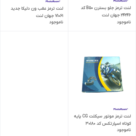
لنت ترمز جلو بسترن B50 کد
لنت ترمز عقب ون دلیکا جدید
24246 جهان لنت
71061 جهان لنت
ناموجود
ناموجود
لنت ترمز موتور سیکلت CG پایه
کوتاه اسپارتکس کد 30180
ناموجود