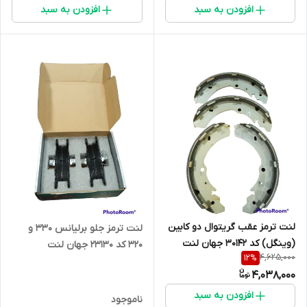
افزودن به سبد
افزودن به سبد
لنت ترمز عقب گریتوال دو کابین
لنت ترمز جلو برلیانس 330 و
(وینگل) کد 30142 جهان لنت
320 کد 23130 جهان لنت
4,625,000
12
%
4,038,000
افزودن به سبد
ناموجود