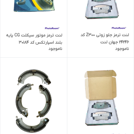
لنت ترمز جلو زوتی Z300 کد
لنت ترمز موتور سیکلت CG پایه
24246 جهان لنت
بلند اسپارتکس کد 30184
ناموجود
ناموجود