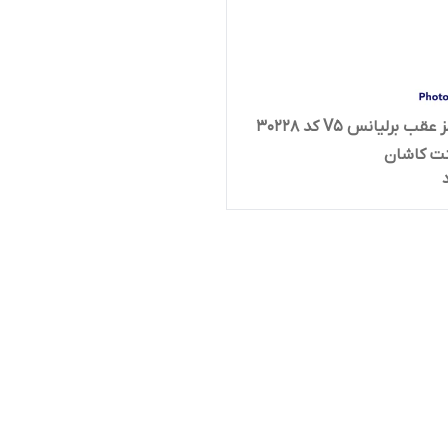
لنت ترمز عقب برلیانس V5 کد 30228
نت کاشان