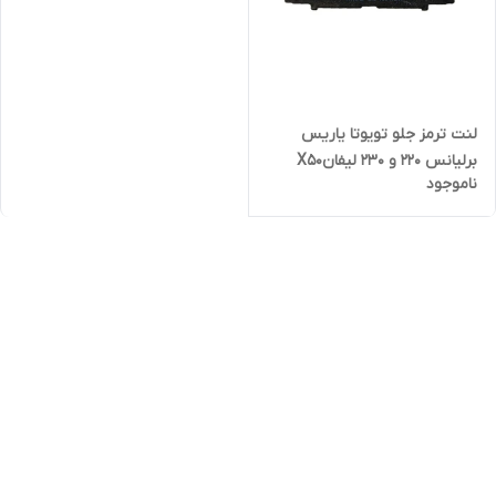
لنت ترمز جلو تویوتا یاریس
برلیانس 220 و 230 لیفانX50
ناموجود
پریوس وینگل تک کابین اسمارت
کره PT12 24347