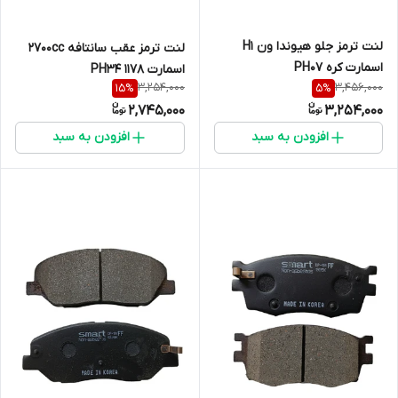
لنت ترمز جلو هیوندا ون H1
لنت ترمز عقب سانتافه 2700cc
اسمارت کره PH07
اسمارت PH34 1178
3,254,000
3,456,000
15
%
5
%
2,745,000
3,254,000
افزودن به سبد
افزودن به سبد