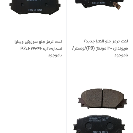
لنت ترمز جلو النترا جدید/
لنت ترمز جلو سوزوکی ویتارا
هیوندای i20 مونتاژ (PB)/ولستر/
اسمارت کره 24346 PZ06
ناموجود
ناموجود
سراتو جدید/سراتو کوپه جدید/
اپتیما/ریو جدید/اکسنت/آزرا
گرنجو/کارنز/سنتینیال/رنو
فلوئنس/امگرند X7 (شاسی
بلند) کد1399 PH46 اسمارت