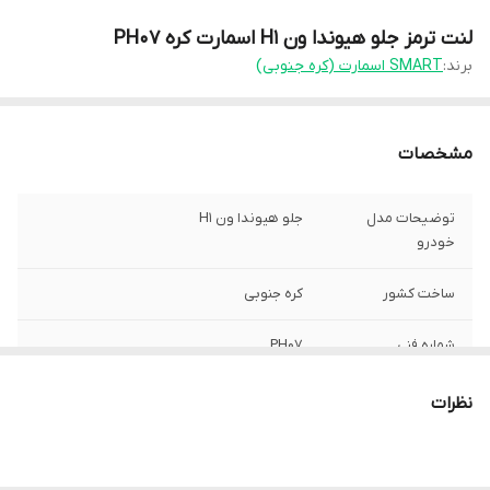
لنت ترمز جلو هیوندا ون H1 اسمارت کره PH07
برند:
SMART اسمارت (کره جنوبی)
مشخصات
توضیحات مدل
جلو هيوندا ون H1
خودرو
ساخت کشور
کره جنوبی
شماره فنی
PH07
نظرات