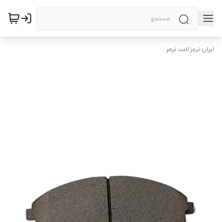
ایران ترمز
/
لنت ترمز