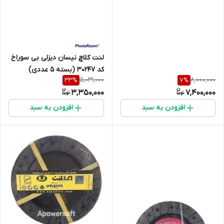
لنت کلاچ نیسان دیزلی بی سوراخ
کد 30247 (بسته 5 عددی)
5,031,000
8,000,000
33
%
7
%
3/5*150*225
3,350,000
7,400,000
افزودن به سبد
افزودن به سبد