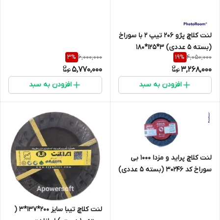
لنت کلاچ پژو 206 تیپ 2 با سوراخ
(بسته 5 عددی) 3*125*180
6,000,000
4,050,000
3
%
19
%
5,770,000
3,268,000
افزودن به سبد
افزودن به سبد
لنت کلاچ پراید و مزدا 1000 بی
سوراخ کد 30246 (بسته 5 عددی)
3/2*125*181
لنت کلاچ تیبا سایز 200*137*3 (