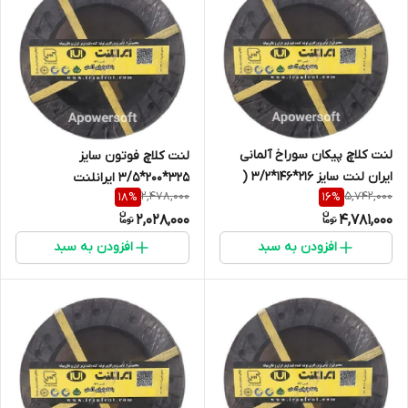
لنت کلاچ پیکان سوراخ آلمانی
لنت کلاچ فوتون سایز
ایران لنت سایز 216*146*3/2 (
325*200*3/5 ایرانلنت
2,478,000
5,742,000
18
%
16
%
بسته 5 دست )
2,028,000
4,781,000
افزودن به سبد
افزودن به سبد