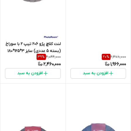
لنت کلاچ پژو 206 تیپ 2 با سوراخ
(بسته 5 عددی) سایز 3*125*180
4,044,000
2,478,000
39
%
20
%
2,460,000
1,966,000
افزودن به سبد
افزودن به سبد