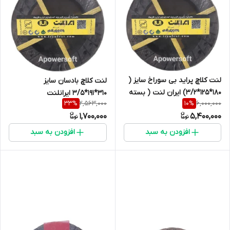
لنت کلاچ پراید بی سوراخ سایز (
لنت کلاچ بادسان سایز
180*125*3/2) ایران لنت ( بسته
310*191*3/5 ایرانلنت
2,563,000
6,000,000
33
%
10
%
10 دست )
1,700,000
5,400,000
افزودن به سبد
افزودن به سبد