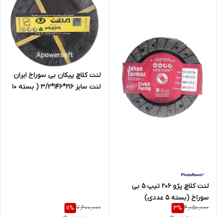
لنت کلاچ پیکان بی سوراخ ایران
لنت سایز 216*146*3/2 ( بسته 10
دست )
لنت کلاچ پژو 206 تیپ 5 بی
سوراخ (بسته 5 عددی)
7,600,000
4,050,000
11
%
3
%
3*137*200