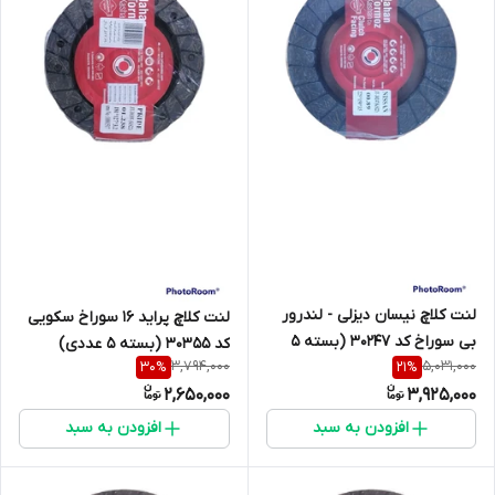
لنت کلاچ نیسان دیزلی - لندرور
لنت کلاچ پراید 16 سوراخ سکویی
بی سوراخ کد 30247 (بسته 5
کد 30355 (بسته 5 عددی)
3,794,000
5,031,000
30
%
21
%
عددی) 3/5*152*241
3/2*125*180 جهان ترمز
2,650,000
3,925,000
افزودن به سبد
افزودن به سبد