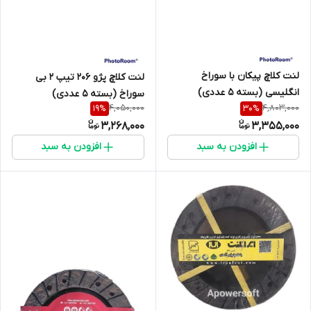
لنت کلاچ پیکان با سوراخ
لنت کلاچ پژو 206 تیپ 2 بی
انگلیسی (بسته 5 عددی)
سوراخ (بسته 5 عددی)
4,050,000
4,803,000
19
%
30
%
3/2*146*216
3*125*180
3,268,000
3,355,000
افزودن به سبد
افزودن به سبد