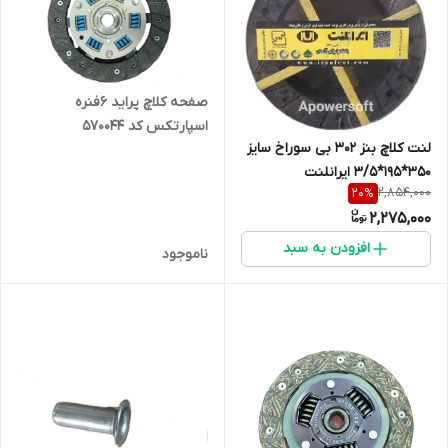
صفحه کلاچ پراید 6فنره
اسپارتکس کد 570044
لنت کلاچ بنز 302 بی سوراخ سایز
350*195*3/5 ایرانلنت
2,854,000
20
%
2,275,000
افزودن به سبد
ناموجود