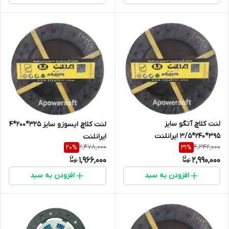
لنت کلاچ آتگو سایز
لنت کلاچ ایسوزو سایز 325*200*4
395*240*3/5 ایرانلنت
ایرانلنت
2,478,000
4,342,000
20
%
31
%
1,966,000
2,990,000
افزودن به سبد
افزودن به سبد