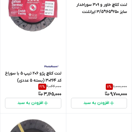
لنت کلاچ خاور و 309 سوراخدار
سایز 250*165*3/5 ایرانلنت
لنت کلاچ پژو 206 تیپ 5 با سوراخ
کد 30264 (بسته 5 عددی)
4,044,000
11,000,000
21
%
11
%
3*137*200
3,165,000
9,700,000
افزودن به سبد
افزودن به سبد