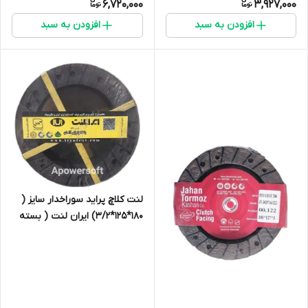
6,720,000
3,927,000
افزودن به سبد
افزودن به سبد
لنت کلاچ پراید سوراخدار سایز (
180*125*3/2) ایران لنت ( بسته
10 دست )