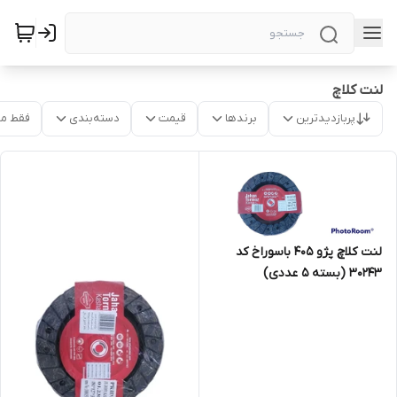
لنت کلاچ
پربازدیدترین
برندها
قیمت
دسته‌بندی
فقط م
لنت کلاچ پژو 405 باسوراخ کد
30243 (بسته 5 عددی)
3/2*137*200