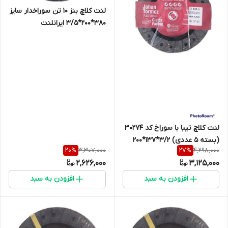
لنت کلاچ بنز 10 تن سوراخدار سایز
380*200*3/5 ایرانلنت
لنت کلاچ تیبا با سوراخ کد 30274
(بسته 5 عددی) 3/2*137*200
3,307,000
4,298,000
20
%
27
%
2,626,000
3,125,000
افزودن به سبد
افزودن به سبد