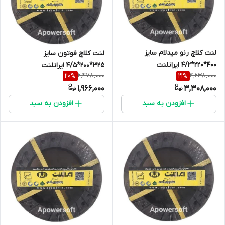
لنت کلاچ رنو میدلام سایز
لنت کلاچ فوتون سایز
400*220*4/2 ایرانلنت
325*200*4/5 ایرانلنت
2,478,000
4,238,000
20
%
21
%
1,966,000
3,308,000
افزودن به سبد
افزودن به سبد