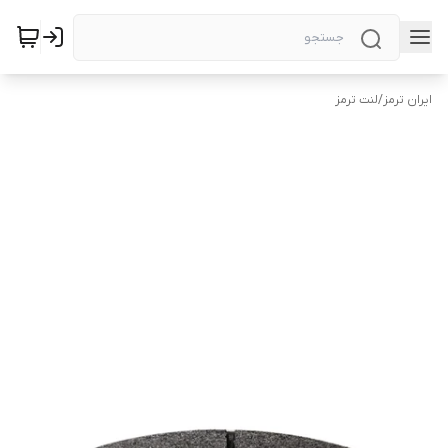
ایران ترمز
/
لنت ترمز