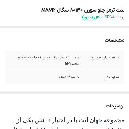
لنت ترمز جلو سورن 80130 سگال 818892
برند:
SEGAL سگال (چین)
مشخصات
مناسب برای خودرو
جلو سمند ملي (LXسورن ) - جلو دنا - جلو
سمندEF7
شماره فنی
80130 818892
توضیحات
مجموعه جهان لنت با در اختیار داشتن یکی از