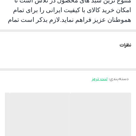
متنوع ترین سبد های محصول در تلاش است تا
امکان خرید کالای با کیفیت ایرانی را برای تمام
هموطنان عزیز فراهم نماید.لازم بذکر است تمام
محصولات این مجموعه مورد تست و تایید
سازمان استاندارد قرار گرفته است. جهان لنت با
نظرات
نوآوری فرمولاسیون جدید محصول فوق را با نام
انحصاری
pk
تولید نموده و موفق شده تا عملکرد
جشمگیر و رضایت بخشی را ارائه نماید. محصلول
تولید شده موفق به جلب رضایت حداکثری
دسته‌بندی
:
لنت ترمز
کاربران شده است به طوری پیمایش و عمر مفید
آن قابل قبول است و در زمان استفاده به هیچ
عنوان سوت نمی کشد و از همه مهمتر اینکه
راننده با اطمینان خاطر اقدام به ترمز گیری می
نماید.