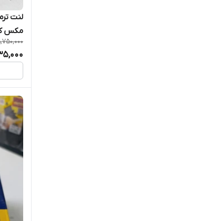
مکس کد 40702 سگال
,750,000
35,000