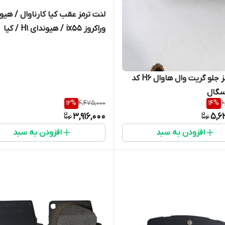
لنت ترمز عقب کیا کارناوال / هیو
وراکروز ix55 / هیوندای H1 / کیا
سورنتو ۲۰۱۵ برند سگال کد 818946
لنت ترمز جلو گریت وال هاوال H6 کد
12
%
4,475,000
14
%
6
3,916,000
5,6
افزودن به سبد
افزودن به سبد