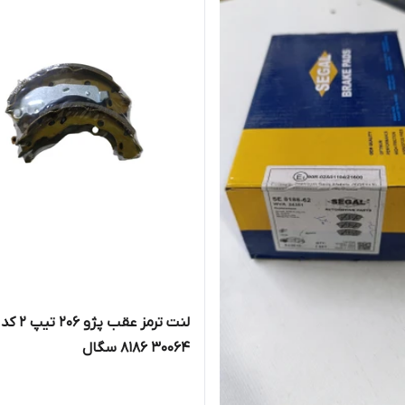
لنت ترمز عقب پژو 206 تیپ 2 کد
30064 8186 سگال