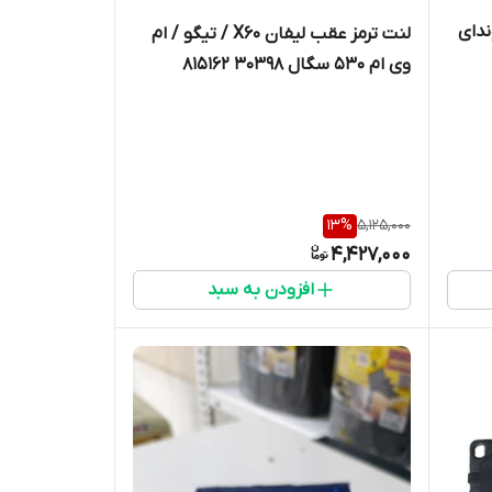
ندای
لنت ترمز عقب لیفان X60 / تیگو / ام
وی ام 530 سگال 30398 815162
13
%
5,125,000
4,427,000
افزودن به سبد