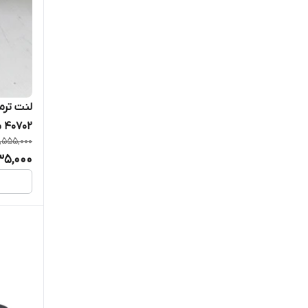
40702 سگال
,555,000
35,000