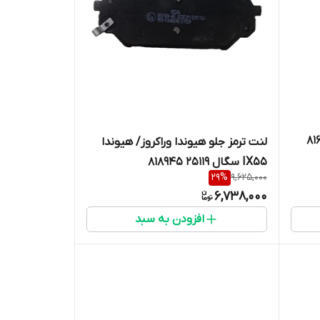
 پژو 405/ پارس 8167
لنت ترمز جلو هیوندا وراکروز/ هیوندا
IX55 سگال 25119 818945
29
%
9,625,000
6,738,000
افزودن به سبد