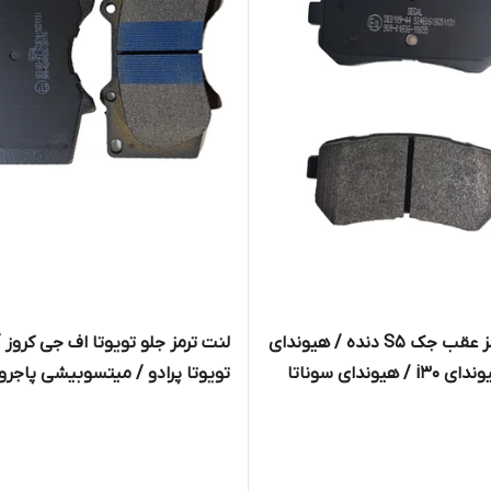
لنت ترمز عقب جک S5 دنده / هیوندای
لنت ترمز جلو تویوتا اف جی کروز /
i20 / هیوندای i30 / هیوندای سوناتا
تویوتا پرادو / میتسوبیشی پاجرو 
YF / هیوندای سوناتا LF نوع B /
هیوندای سوناتا LF هیبرید نوع A /
(ویگو شاسی بلند) / تویوتا فورچو
هیوندای توسان 2.4 LM / کیا
KMC T8 سگال 1375 818897