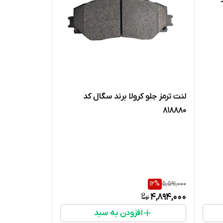
لنت ترمز جلو کرولا برند سگال کد
818880
12
%
5,591,000
4,894,000
افزودن به سبد