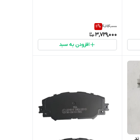
11
%
4,194,000
3,729,000
افزودن به سبد
ویوتا راو4 RAV4 برند