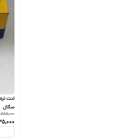
سگال
,555,000
35,000