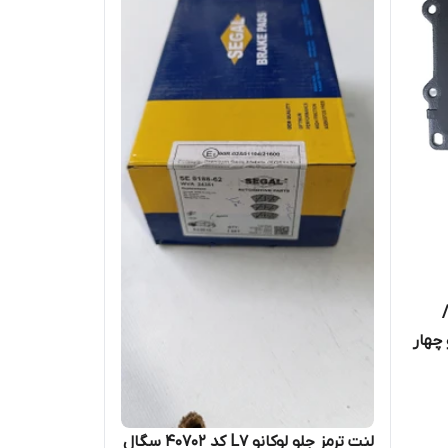
چهار
درب 6 سیلندر / تویوتا هایلوکس ۲۰۱۶
نر /
لنت ترمز جلو لوکانو L7 کد 40702 سگال