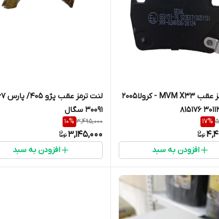
لنت ترمز عقب MVM X33 - کرولا2005
لنت ترمز عقب
30091 سگال
10
%
3,495,000
17
%
5
3,145,000
4,4
افزودن به سبد
افزودن به سبد