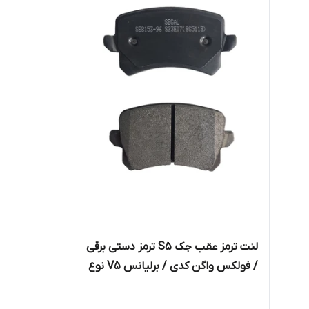
لنت ترمز عقب جک S5 ترمز دستی برقی
/ فولکس واگن کدی / برلیانس V5 نوع
B / برلیانس H330 نوع B / چری آریزو
5 TE توربو برند سگال کد 815396