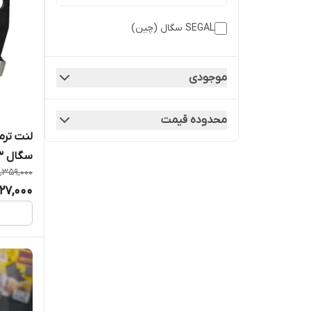
SEGAL سگال (چین)
موجودی
محدوده قیمت
سگال 30113 815176
,359,000
27,000