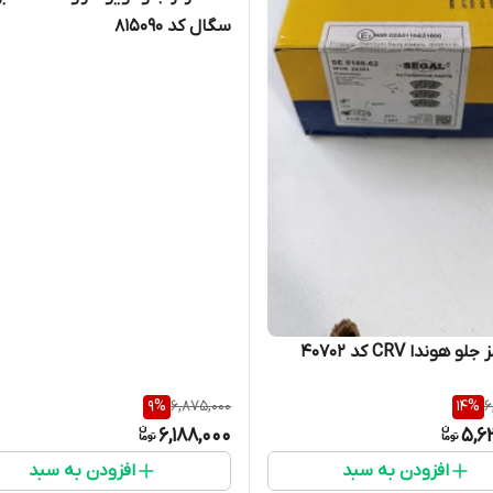
سگال کد 815090
لنت ترمز جلو هوندا CRV کد 40702
9
%
6,875,000
14
%
6
6,188,000
5,6
افزودن به سبد
افزودن به سبد