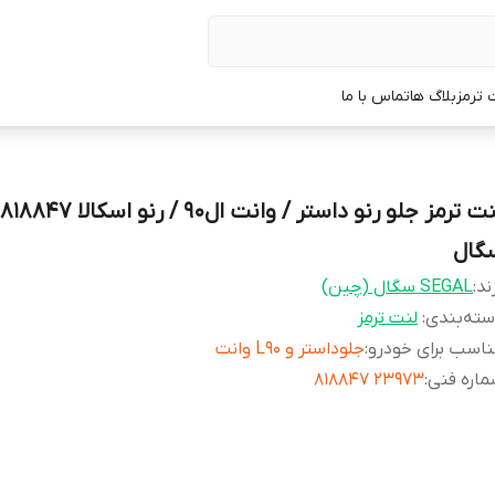
 ترمز
بلاگ ها
تماس با ما
گال
ند:
SEGAL سگال (چین)
ته‌بندی
:
لنت ترمز
اسب برای خودرو
:
جلوداستر و L90 وانت
اره فنی
:
23973 818847