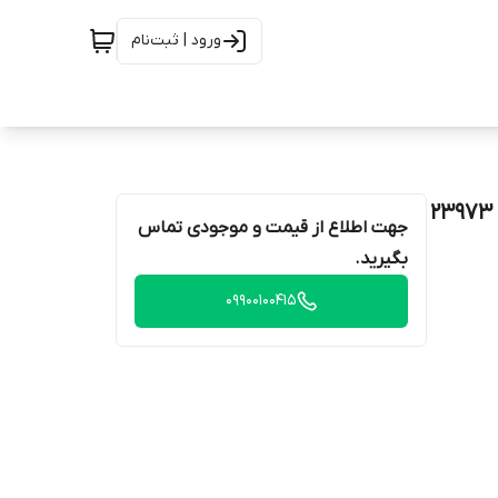
ورود | ثبت‌نام
لنت ترمز جلو رنو داستر / وانت ال90 / رنو اسکالا 818847 23973
جهت اطلاع از قیمت و موجودی تماس
بگیرید.
09900100415