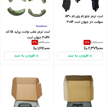
لنت ترمز جلو اِم وی اِم 530
سوکت دار جهان لنت 30114
لنت ترمز عقب وانت پراید 151 کد
30146 جهان لنت
1,846,000
2,828,000
12
%
15
%
1,616,000
2,379,000
افزودن به سبد
افزودن به سبد