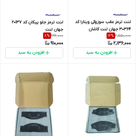
لنت ترمز عقب سوزوکی ویتارا کد
لنت ترمز جلو پیکان کد 20137
30364 جهان لنت کاشان
جهان لنت
996,000
2,550,000
8
%
16
%
910,000
2,136,000
افزودن به سبد
افزودن به سبد