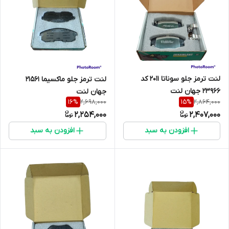
لنت ترمز جلو سوناتا 2011 کد
لنت ترمز جلو ماکسیما 21561
23966 جهان لنت
جهان لنت
2,698,000
2,864,000
16
%
15
%
2,254,000
2,407,000
افزودن به سبد
افزودن به سبد