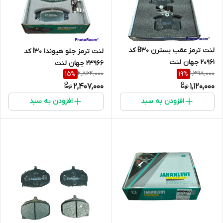
لنت ترمز عقب بسترن B30 کد
لنت ترمز جلو هیوندا I30 کد
20961 جهان لنت
23966 جهان لنت
2,864,000
1,398,000
15
%
19
%
2,407,000
1,120,000
افزودن به سبد
افزودن به سبد