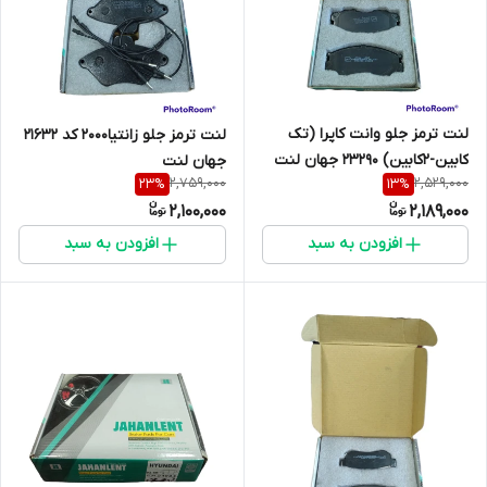
لنت ترمز جلو وانت کاپرا (تک
لنت ترمز جلو زانتیا2000 کد 21632
کابین-2کابین) 23290 جهان لنت
جهان لنت
2,759,000
2,529,000
23
%
13
%
2,100,000
2,189,000
افزودن به سبد
افزودن به سبد