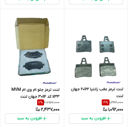
لنت ترمز عقب زانتیا 20162 جهان
لنت ترمز جلو ام وی ام MVM
لنت
x33 کد 30112 جهان لنت
2,757,000
1,362,000
11
%
19
%
2,437,000
1,092,000
افزودن به سبد
افزودن به سبد