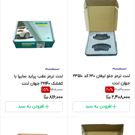
لنت ترمز جلو لیفان 620 کد 23510
لنت ترمز عقب پراید سایپا با
جهان لنت
کفشک 29940 جهان لنت
968,000
3,030,000
15
%
20
%
816,000
2,408,000
افزودن به سبد
افزودن به سبد