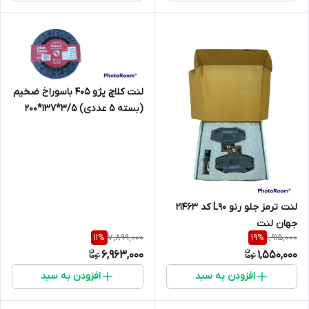
لنت کلاچ پژو 405 باسوراخ ضخیم
(بسته 5 عددی) 3/5*137*200
جهان ترمز
لنت ترمز جلو رنو L90 کد 21463
جهان لنت
7,899,000
1,915,000
11
%
19
%
6,963,000
1,550,000
افزودن به سبد
افزودن به سبد