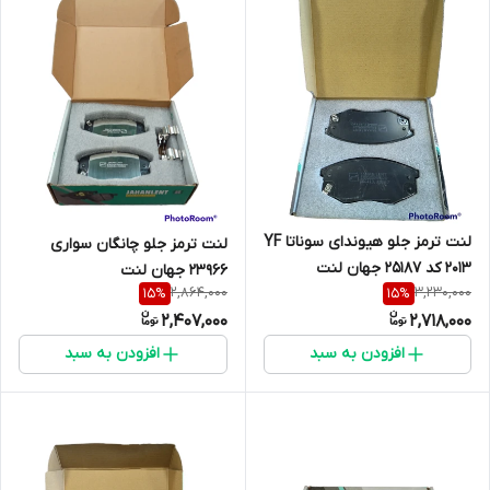
لنت ترمز جلو هیوندای سوناتا YF
لنت ترمز جلو چانگان سواری
2013 کد 25187 جهان لنت
23966 جهان لنت
2,864,000
3,230,000
15
%
15
%
2,407,000
2,718,000
افزودن به سبد
افزودن به سبد