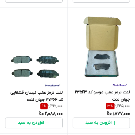
لنت ترمز عقب موسو کد 23543
لنت ترمز عقب نیسان قشقایی
جهان لنت
کد 30364 جهان لنت
2,297,000
2,245,000
9
%
16
%
2,088,000
1,877,000
افزودن به سبد
افزودن به سبد