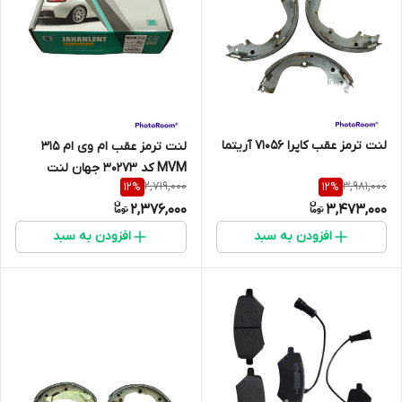
لنت ترمز عقب کاپرا 71056 آریتما
لنت ترمز عقب ام وی ام 315
MVM کد 30273 جهان لنت
2,719,000
3,981,000
12
%
12
%
2,376,000
3,473,000
افزودن به سبد
افزودن به سبد