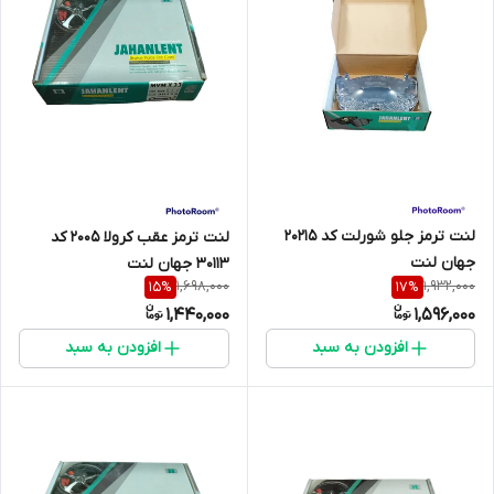
لنت ترمز جلو شورلت کد 20215
لنت ترمز عقب کرولا 2005 کد
جهان لنت
30113 جهان لنت
1,698,000
1,932,000
15
%
17
%
1,440,000
1,596,000
افزودن به سبد
افزودن به سبد