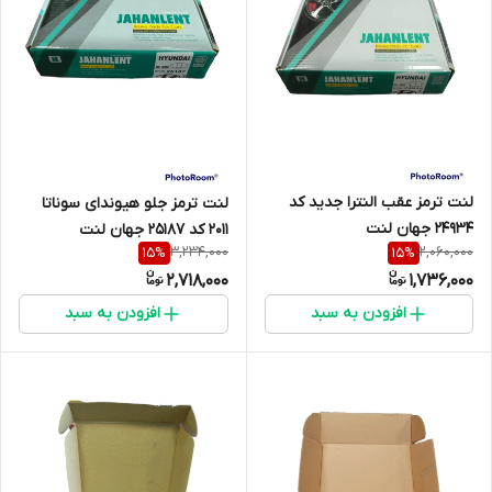
لنت ترمز عقب النترا جدید کد
لنت ترمز جلو هیوندای سوناتا
24934 جهان لنت
2011 کد 25187 جهان لنت
3,234,000
2,060,000
15
%
15
%
2,718,000
1,736,000
افزودن به سبد
افزودن به سبد