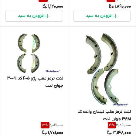
1,120,000
1,890,000
افزودن به سبد
افزودن به سبد
لنت ترمز عقب پژو 405 کد 30091
جهان لنت
لنت ترمز عقب نیسان وانت کد
29981 جهان لنت
2,021,000
3,891,000
15
%
19
%
1,701,000
3,148,000