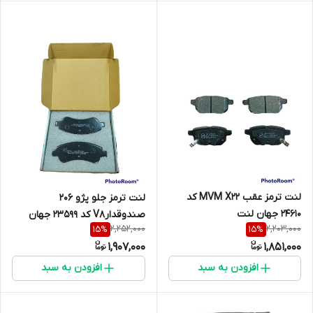
لنت ترمز عقب MVM X22 کد
لنت ترمز جلو پژو 206
24610 جهان لنت
صندوقدارV8 کد 23599 جهان
2,252,000
2,203,000
15
%
15
%
لنت
1,907,000
1,851,000
افزودن به سبد
افزودن به سبد