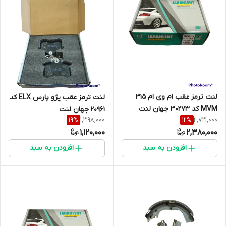
لنت ترمز عقب ام وی ام 315
لنت ترمز عقب پژو پارس ELX کد
MVM کد 30273 جهان لنت
20961 جهان لنت
1,398,000
2,721,000
19
%
12
%
1,120,000
2,380,000
افزودن به سبد
افزودن به سبد