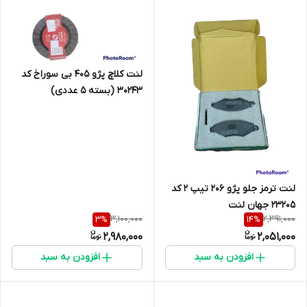
لنت کلاچ پژو 405 بی سوراخ کد
30243 (بسته 5 عددی)
3/2*137*200
لنت ترمز جلو پژو 206 تیپ 2 کد
23205 جهان لنت
3,100,000
2,391,000
3
%
14
%
2,980,000
2,051,000
افزودن به سبد
افزودن به سبد