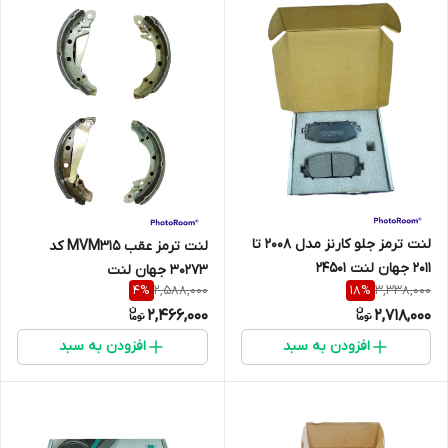
لنت ترمز جلو کارنز مدل 2008 تا
لنت ترمز عقب MVM315 کد
2011 جهان لنت 24501
30273 جهان لنت
2,588,000
3,338,000
4
%
18
%
2,466,000
2,718,000
افزودن به سبد
افزودن به سبد