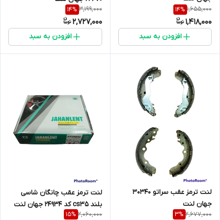
3,199,000
1,655,000
14
%
14
%
2,727,000
1,418,000
افزودن به سبد
افزودن به سبد
لنت ترمز عقب سراتو 30340
لنت ترمز عقب چانگان شاسی
جهان لنت
بلند cs35 کد 24934 جهان لنت
2,060,000
2,677,000
15
%
3
%