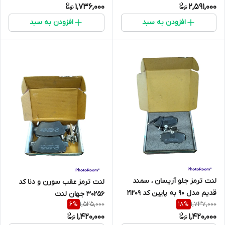
1,736,000
2,591,000
افزودن به سبد
افزودن به سبد
لنت ترمز جلو آریسان ، سمند
لنت ترمز عقب سورن و دنا کد
قدیم مدل 90 به پایین کد 21209
30256 جهان لنت
1,525,000
1,737,000
6
%
18
%
جهان لنت
1,420,000
1,420,000