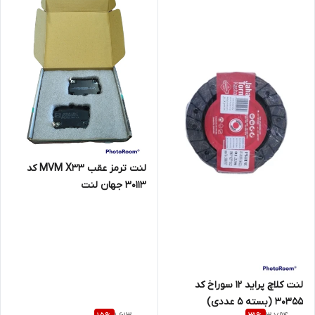
لنت ترمز عقب MVM X33 کد
30113 جهان لنت
لنت کلاچ پراید 12 سوراخ کد
30355 (بسته 5 عددی)