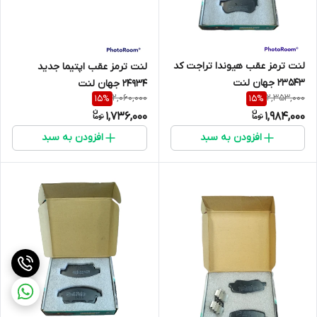
لنت ترمز عقب هیوندا تراجت کد
لنت ترمز عقب اپتیما جدید
23543 جهان لنت
24934 جهان لنت
2,060,000
2,353,000
15
%
15
%
1,736,000
1,984,000
افزودن به سبد
افزودن به سبد