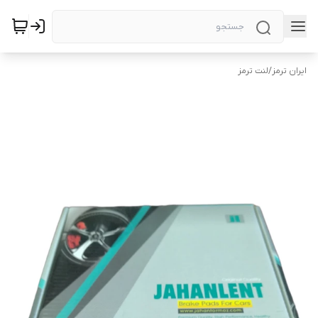
ایران ترمز
/
لنت ترمز