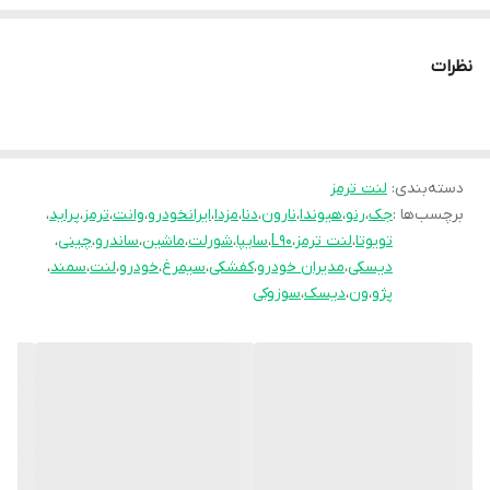
محصولات این مجموعه مورد تست و تایید
سازمان استاندارد قرار گرفته است. جهان لنت با
نظرات
نوآوری فرمولاسیون جدید محصول فوق را با نام
انحصاری
pk
تولید نموده و موفق شده تا عملکرد
جشمگیر و رضایت بخشی را ارائه نماید. محصلول
تولید شده موفق به جلب رضایت حداکثری
دسته‌بندی
:
لنت ترمز
برچسب‌ها :
جک
،
رنو
،
هیوندا
،
نارون
،
دنا
،
مزدا
،
ایرانخودرو
،
وانت
،
ترمز
،
پراید
،
کاربران شده است به طوری پیمایش و عمر مفید
تویوتا
،
لنت ترمز
،
L90
،
سایپا
،
شورلت
،
ماشین
،
ساندرو
،
چینی
،
آن قابل قبول است و در زمان استفاده به هیچ
دیسکی
،
مدیران خودرو
،
کفشکی
،
سیمرغ
،
خودرو
،
لنت
،
سمند
،
عنوان سوت نمی کشد و از همه مهمتر اینکه
پژو
،
ون
،
دیسک
،
سوزوکی
راننده با اطمینان خاطر اقدام به ترمز گیری می
نماید.