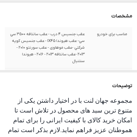
مشخصات
مناسب برای خودرو
عقب جنسيس 4 درب - عقب سانتافه 3500 سي
سي- عقب هيوندا IX45 - عقب جنسيس کوپه
شرکتي -عقب موهاوی - عقب سورنتو 2010 -
2013 -عقب سانتافه 2013 - 2016 - هيوندا
سنتنيال
شماره فنی
25520
توضیحات
جنس
صادراتی
مجموعه جهان لنت با در اختیار داشتن یکی از
متنوع ترین سبد های محصول در تلاش است تا
امکان خرید کالای با کیفیت ایرانی را برای تمام
هموطنان عزیز فراهم نماید.لازم بذکر است تمام