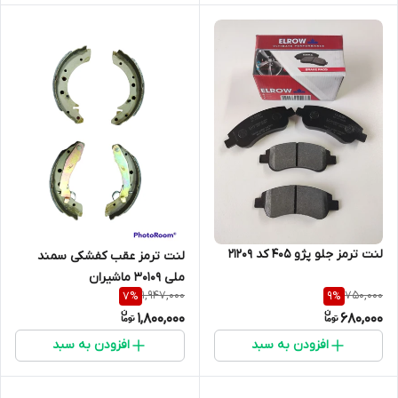
لنت ترمز جلو پژو 405 کد 21209
لنت ترمز عقب کفشکی سمند
ملی 30109 ماشیران
1,947,000
750,000
7
%
9
%
1,800,000
680,000
افزودن به سبد
افزودن به سبد