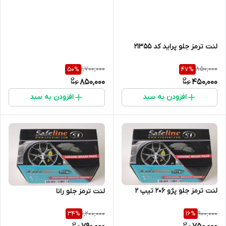
لنت ترمز جلو پراید کد 21355
1,700,000
850,000
50
%
47
%
850,000
450,000
افزودن به سبد
افزودن به سبد
لنت ترمز جلو پژو 206 تیپ 2
لنت ترمز جلو رانا
1,200,000
900,000
34
%
16
%