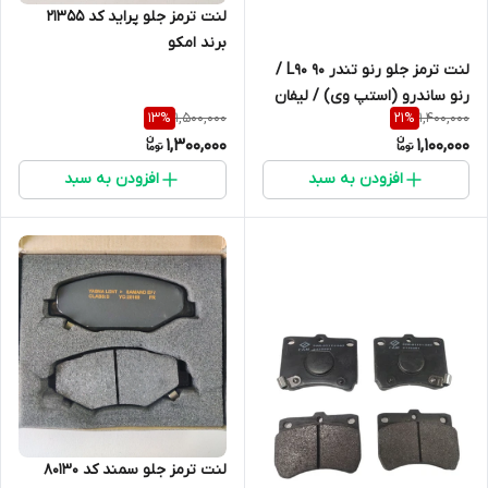
لنت ترمز جلو پراید کد 21355
برند امکو
لنت ترمز جلو رنو تندر 90 L90 /
رنو ‏ساندرو (استپ وی) / لیفان
1,500,000
1,400,000
13
%
21
%
520 / سیناد / رنو 21 / رنو لوگان
1,300,000
1,100,000
21463
افزودن به سبد
افزودن به سبد
لنت ترمز جلو سمند کد 80130