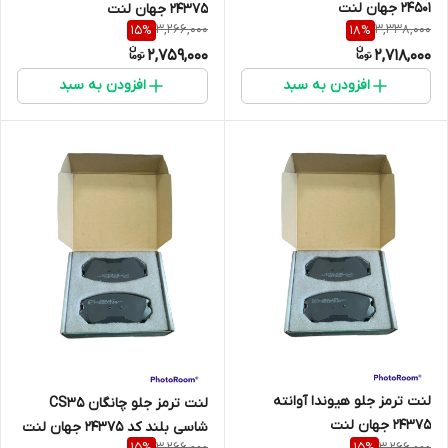
24501 جهان لنت
24375 جهان لنت
3,266,000
3,338,000
15
%
18
%
2,759,000
2,718,000
افزودن به سبد
افزودن به سبد
لنت ترمز جلو هیوندا آوانته
لنت ترمز جلو چانگان CS35
24375 جهان لنت
شاسی بلند کد 24375 جهان لنت
3,266,000
3,266,000
15
%
15
%