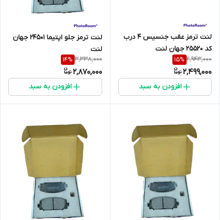
لنت ترمز عقب جنسیس 4 درب
لنت ترمز جلو اپتیما 24501 جهان
کد 25520 جهان لنت
لنت
3,338,000
2,943,000
14
%
15
%
2,870,000
2,499,000
افزودن به سبد
افزودن به سبد