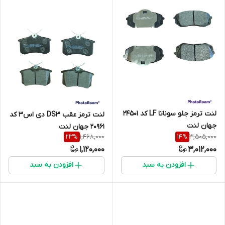
لنت ترمز جلو سوناتا LF کد 24501
لنت ترمز عقب DS3 دی اس3 کد
جهان لنت
20961 جهان لنت
1,468,000
3,505,000
23
%
14
%
1,120,000
3,012,000
افزودن به سبد
افزودن به سبد