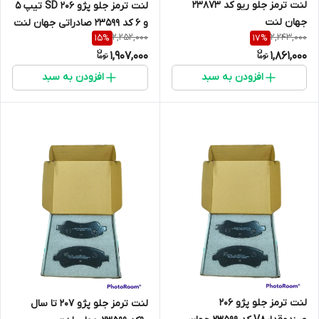
لنت ترمز جلو ریو کد 23873
لنت ترمز جلو پژو 206 SD تیپ 5
جهان لنت
و 6 کد 23599 صادراتی جهان لنت
2,252,000
2,243,000
15
%
17
%
1,907,000
1,861,000
افزودن به سبد
افزودن به سبد
لنت ترمز جلو پژو 206
لنت ترمز جلو پژو 207 تا سال