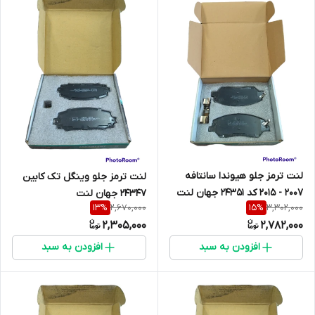
لنت ترمز جلو هیوندا سانتافه
لنت ترمز جلو وینگل تک کابین
2007 - 2015 کد 24351 جهان لنت
24347 جهان لنت
2,670,000
3,302,000
13
%
15
%
2,305,000
2,782,000
افزودن به سبد
افزودن به سبد