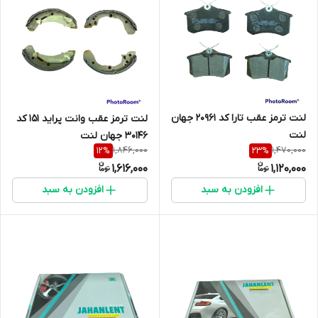
لنت ترمز عقب تارا کد 20961 جهان
لنت ترمز عقب وانت پراید 151 کد
لنت
30146 جهان لنت
1,846,000
1,470,000
12
%
23
%
1,616,000
1,120,000
افزودن به سبد
افزودن به سبد