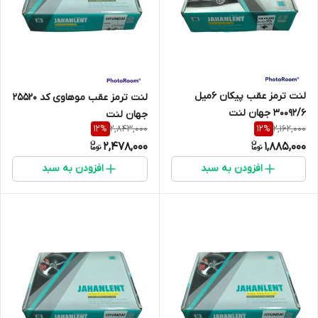
لنت ترمز عقب پیکان 6میل
لنت ترمز عقب موهاوی کد 25520
30092/6 جهان لنت
جهان لنت
2,843,000
2,162,000
12
%
12
%
2,478,000
1,885,000
افزودن به سبد
افزودن به سبد