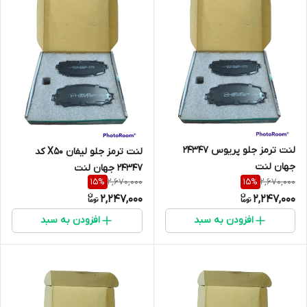
لنت ترمز جلو پریوس 24347
لنت ترمز جلو لیفان X50 کد
جهان لنت
24347 جهان لنت
2,670,000
2,670,000
15
%
15
%
2,247,000
2,247,000
افزودن به سبد
افزودن به سبد