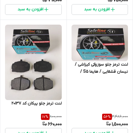
790,000
750,000
افزودن به سبد
افزودن به سبد
لنت ترمز جلو سوزوکی کیزاشی /
نیسان قشقایی / هایما S5 /
هایما S8 / نیسان ایکس تریل
قدیم
لنت ترمز جلو پیکان کد 20137
800,000
3,486,000
17
%
56
%
660,000
1,500,000