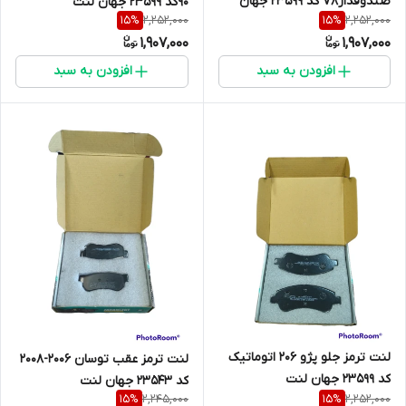
صندوقدارV8 کد 23599 جهان
90کد 23599 جهان لنت
2,252,000
2,252,000
15
%
15
%
لنت
1,907,000
1,907,000
افزودن به سبد
افزودن به سبد
لنت ترمز جلو پژو 206 اتوماتیک
لنت ترمز عقب توسان 2006-2008
کد 23599 جهان لنت
کد 23543 جهان لنت
2,245,000
2,252,000
15
%
15
%