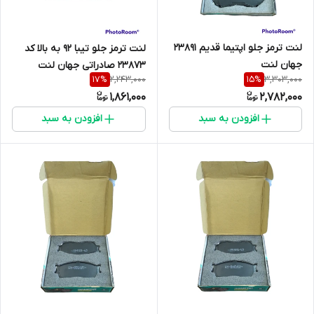
لنت ترمز جلو اپتیما قدیم 23891
لنت ترمز جلو تیبا 92 به بالا کد
جهان لنت
23873 صادراتی جهان لنت
2,243,000
3,303,000
17
%
15
%
1,861,000
2,782,000
افزودن به سبد
افزودن به سبد