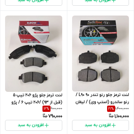
افزودن به سبد
افزودن به سبد
لنت ترمز جلو رنو تندر 90 L90 /
لنت ترمز جلو پژو 206 تیپ 5
رنو ‏ساندرو (استپ وی) / لیفان
(قبل از 93) /206 تیپ 6 / پژو
900,000
1,400,000
12
%
21
%
520 / سیناد / رنو 21 / رنو لوگان
207(قبل از 91) /206 صندوقدار V9
790,000
1,100,000
21463
,V8 ,V2 / تاراکد 23599
افزودن به سبد
افزودن به سبد