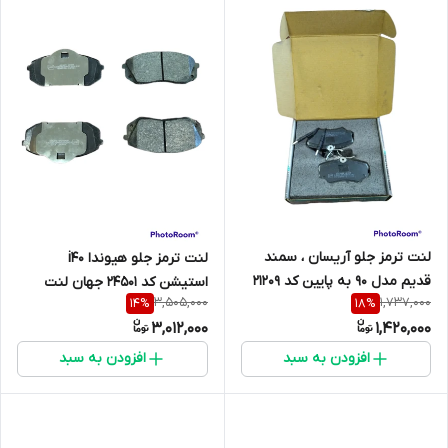
لنت ترمز جلو آریسان ، سمند
لنت ترمز جلو هیوندا i40
قدیم مدل 90 به پایین کد 21209
استیشن کد 24501 جهان لنت
3,505,000
1,737,000
14
%
18
%
جهان لنت
3,012,000
1,420,000
افزودن به سبد
افزودن به سبد