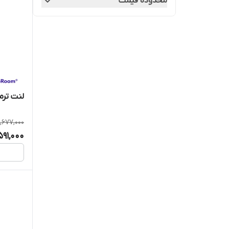
محدوده قیمت
الرو ELROW
امکو
برنتا BRENTA
دیسکی لنت
لنت ترمز عقب
دیمه DIMEH
,677,000
سیف لاین SAFE LINE
591,000
فام FAM
ماشیران MACHIRUN
یسنا لنت YASNA LENT