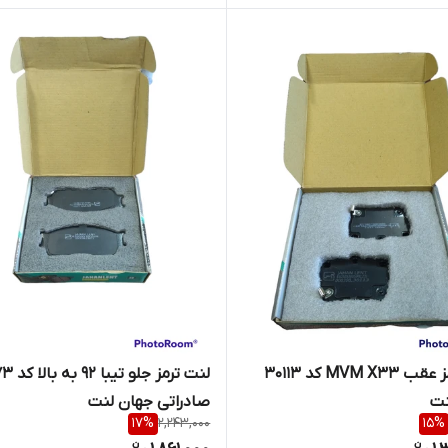
لنت ترمز عقب MVM X33 کد 30113
لنت ترمز جل
نت
صادراتی جهان لنت
17
%
2,243,000
15
%