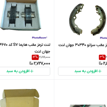
لنت ترمز عقب هایما S7 ک
 سراتو 30340 جهان لنت
جهان لنت
14
%
3,199,000
3
%
2
2,727,000
2,
افزودن به سبد
افزودن به سبد