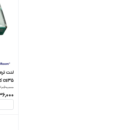
لنت ترم
cs35 کد 24934 جهان لنت
2,060,000
736,000