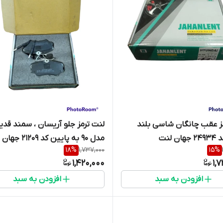
ز عقب چانگان شاسی بلند
لنت ترمز جلو آریسان ، سمند قدی
مدل 90 به پایین کد 21209 جهان لنت
18
%
1,737,000
15
%
1,420,000
1,
افزودن به سبد
افزودن به سبد