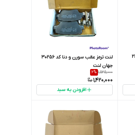
د 24670
لنت ترمز عقب سورن و دنا کد 30256
جهان لنت
6
%
1,525,000
1,420,000
افزودن به سبد