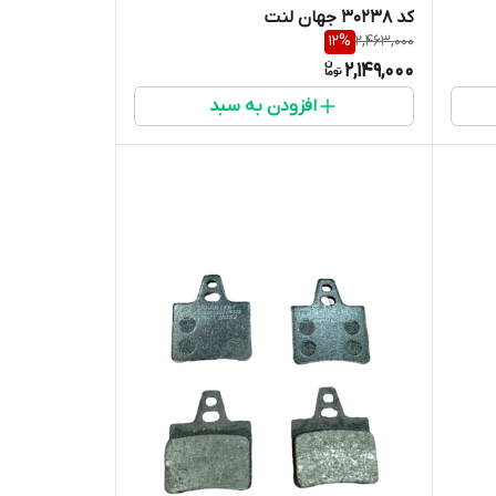
کد 30238 جهان لنت
12
%
2,463,000
2,149,000
افزودن به سبد