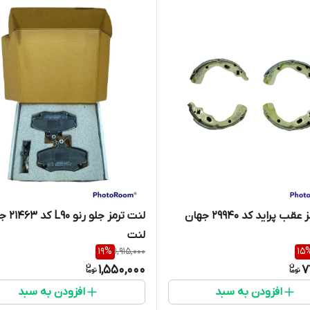
لنت ترمز عقب پراید کد 29940 جهان
لنت ترمز جلو
لنت
19
%
1,915,000
15
1,550,000
7
افزودن به سبد
افزودن به سبد