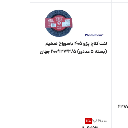
لنت کلاچ پژو 405 باسوراخ ضخیم
(بسته 5 عددی) 3/5*137*200 جهان
ترمز
و تیبا 92 به بالا کد 23873
11
%
7,899,000