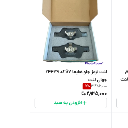
م
لنت ترمز جلو هایما S7 کد 24439
جهان لنت
15
%
3,486,000
2,935,000
افزودن به سبد