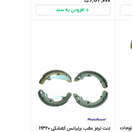
6,963,000
افزودن به سبد
 ای و اتومات
لنت ترمز عقب برلیانس کفشکی H320