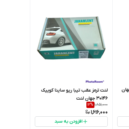
 رنو L90 کد 21463 جهان
لنت ترمز عقب تیبا ریو ساینا کوییک
30146 جهان لنت
12
%
1,851,000
1,616,000
افزودن به سبد