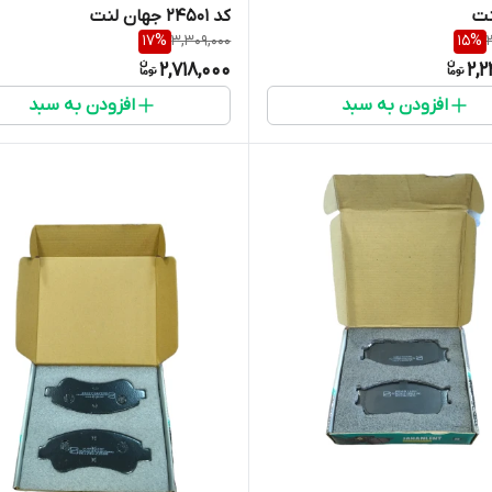
نت
کد 24501 جهان لنت
17
%
3,309,000
15
%
2,718,000
2,
افزودن به سبد
افزودن به سبد