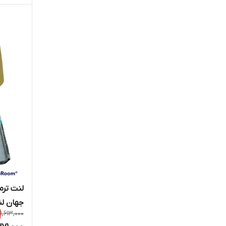
جهان ل
1,613,000