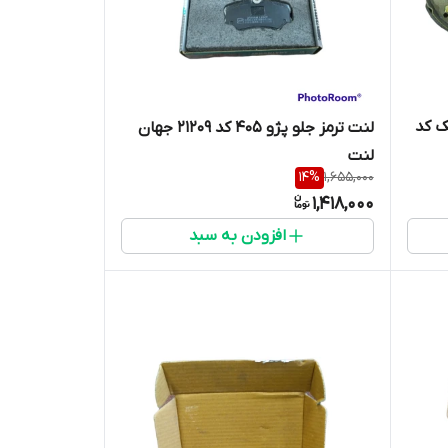
ک کد
لنت ترمز جلو پژو 405 کد 21209 جهان
لنت
14
%
1,655,000
1,418,000
افزودن به سبد