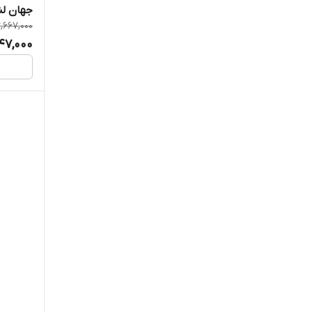
جهان ل
2,667,000
247,000