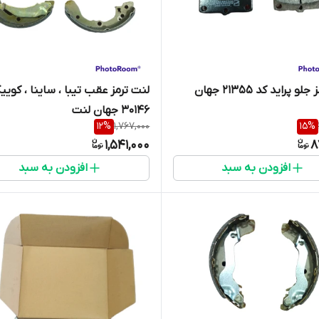
لنت ترمز جلو پراید کد 21355 جهان
لنت ترمز عقب تیبا ، ساینا ، کویی
30146 جهان لنت
12
%
1,767,000
15
%
1,541,000
8
افزودن به سبد
افزودن به سبد