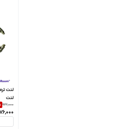
لنت
%
922,000
76,000