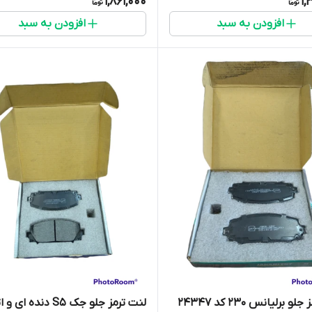
1,861,000
1,
افزودن به سبد
افزودن به سبد
لنت ترمز جلو برلیانس 230 کد 24347
لنت ترمز جلو جک S5 دنده