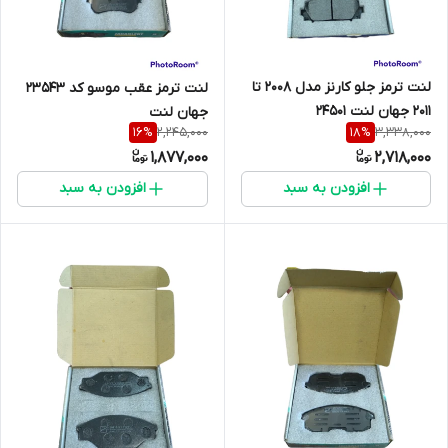
لنت ترمز جلو کارنز مدل 2008 تا
لنت ترمز عقب موسو کد 23543
2011 جهان لنت 24501
جهان لنت
2,245,000
3,338,000
16
%
18
%
1,877,000
2,718,000
افزودن به سبد
افزودن به سبد