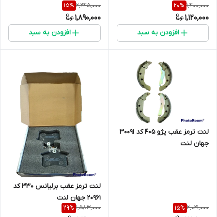
2,245,000
1,400,000
15
%
20
%
1,890,000
1,120,000
افزودن به سبد
افزودن به سبد
لنت ترمز عقب پژو 405 کد 30091
جهان لنت
لنت ترمز عقب برلیانس 330 کد
20961 جهان لنت
1,583,000
2,021,000
29
%
15
%