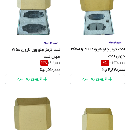
لنت ترمز جلو ھیوندا کادنزا 24501
لنت ترمز جلو ون نارون 21158
جهان لنت
جهان لنت
1,912,000
3,338,000
21
%
14
%
1,510,000
2,870,000
افزودن به سبد
افزودن به سبد