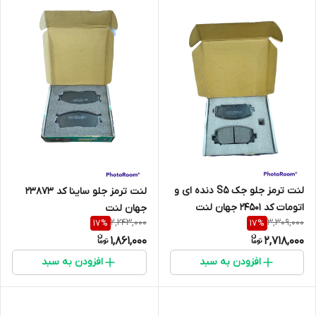
لنت ترمز جلو جک S5 دنده ای و
لنت ترمز جلو ساینا کد 23873
اتومات کد 24501 جهان لنت
جهان لنت
2,243,000
3,309,000
17
%
17
%
1,861,000
2,718,000
افزودن به سبد
افزودن به سبد