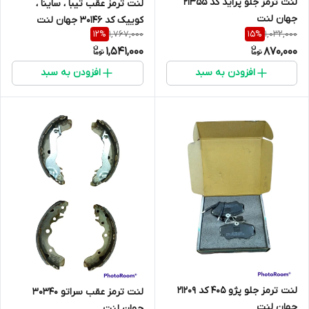
لنت ترمز جلو پراید کد 21355
لنت ترمز عقب تیبا ، ساینا ،
جهان لنت
کوییک کد 30146 جهان لنت
1,767,000
1,032,000
12
%
15
%
1,541,000
870,000
افزودن به سبد
افزودن به سبد
لنت ترمز جلو پژو 405 کد 21209
لنت ترمز عقب سراتو 30340
جهان لنت
جهان لنت