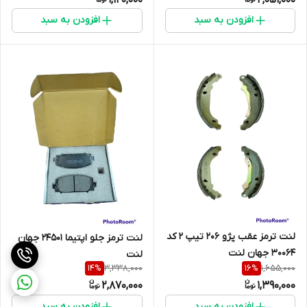
افزودن به سبد
افزودن به سبد
لنت ترمز عقب پژو 206 تیپ 2 کد
لنت ترمز جلو اپتیما 24501 جهان
30064 جهان لنت
لنت
3,338,000
1,655,000
14
%
16
%
2,870,000
1,390,000
افزودن به سبد
افزودن به سبد