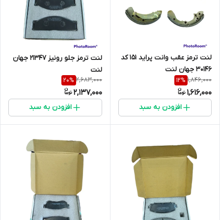
لنت ترمز عقب وانت پراید 151 کد
لنت ترمز جلو رونیز 21347 جهان
30146 جهان لنت
لنت
2,683,000
1,846,000
20
%
12
%
2,137,000
1,616,000
افزودن به سبد
افزودن به سبد