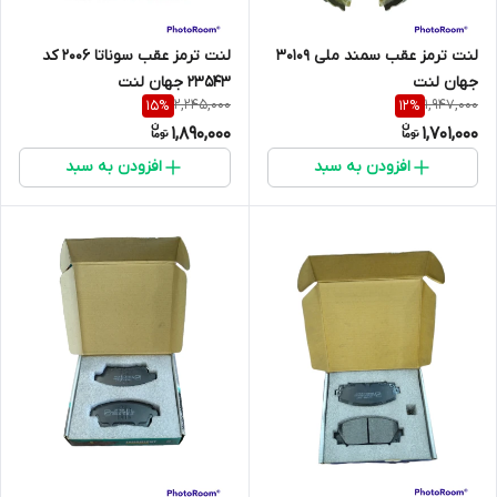
لنت ترمز عقب سمند ملی 30109
لنت ترمز عقب سوناتا 2006 کد
جهان لنت
23543 جهان لنت
2,245,000
1,947,000
15
%
12
%
1,890,000
1,701,000
افزودن به سبد
افزودن به سبد