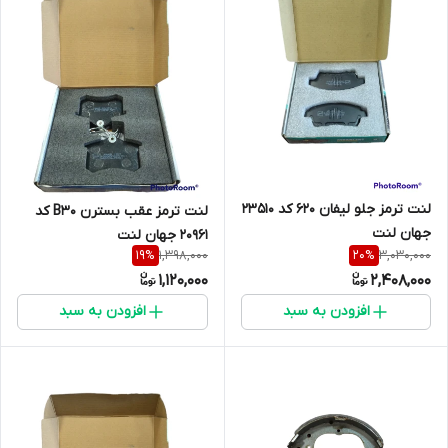
لنت ترمز جلو لیفان 620 کد 23510
لنت ترمز عقب بسترن B30 کد
جهان لنت
20961 جهان لنت
1,398,000
3,030,000
19
%
20
%
1,120,000
2,408,000
افزودن به سبد
افزودن به سبد