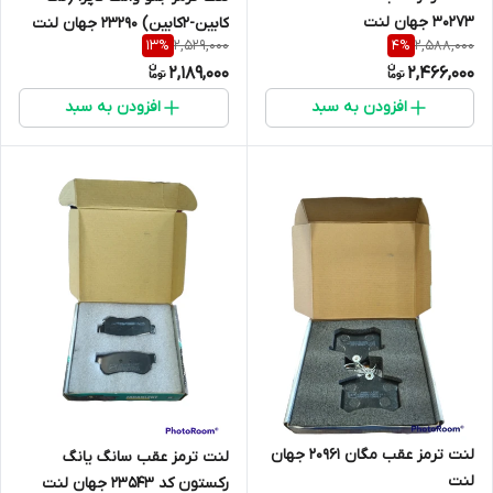
30273 جهان لنت
کابین-2کابین) 23290 جهان لنت
2,529,000
2,588,000
13
%
4
%
2,189,000
2,466,000
افزودن به سبد
افزودن به سبد
لنت ترمز عقب مگان 20961 جهان
لنت ترمز عقب سانگ یانگ
لنت
رکستون کد 23543 جهان لنت