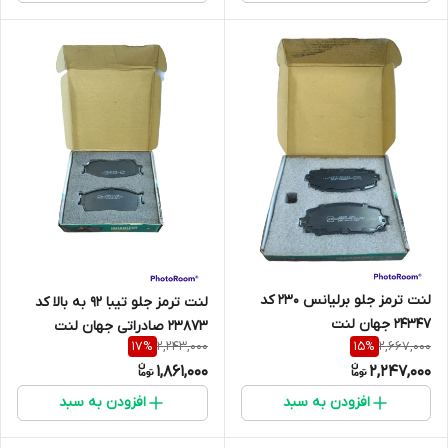
لنت ترمز جلو برلیانس 230 کد
لنت ترمز جلو تیبا 92 به بالا کد
24347 جهان لنت
23873 صادراتی جهان لنت
2,243,000
2,667,000
17
%
15
%
1,861,000
2,247,000
افزودن به سبد
افزودن به سبد