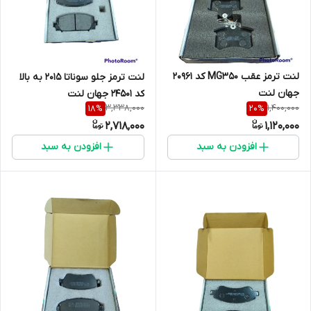
لنت ترمز عقب MG350 کد 20961
لنت ترمز جلو سوناتا 2015 به بالا
جهان لنت
کد 24501 جهان لنت
3,338,000
1,400,000
18
%
20
%
2,718,000
1,120,000
افزودن به سبد
افزودن به سبد