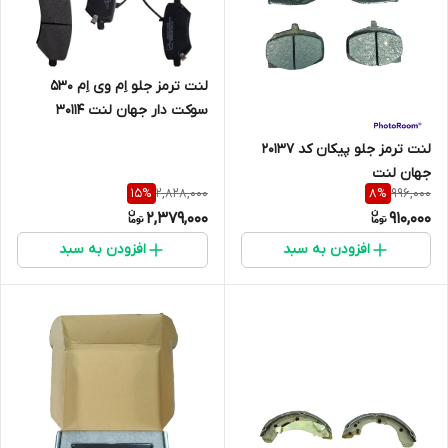
لنت ترمز جلو اِم وی اِم 530
سوکت دار جهان لنت 30114
لنت ترمز جلو پیکان کد 20137
جهان لنت
2,828,000
996,000
15
%
8
%
2,379,000
910,000
افزودن به سبد
افزودن به سبد