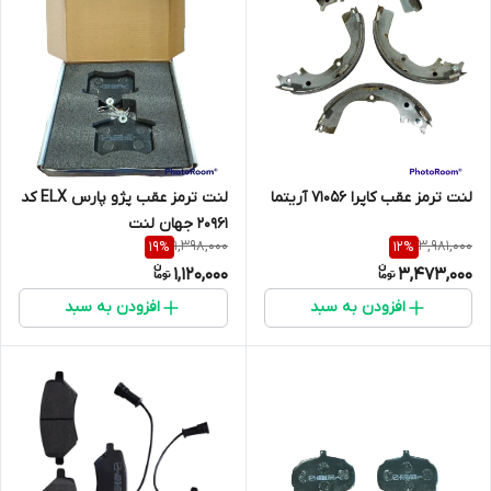
لنت ترمز عقب کاپرا 71056 آریتما
لنت ترمز عقب پژو پارس ELX کد
20961 جهان لنت
1,398,000
3,981,000
19
%
12
%
1,120,000
3,473,000
افزودن به سبد
افزودن به سبد