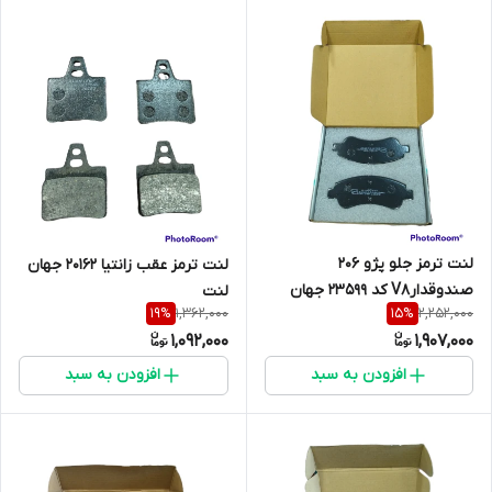
لنت ترمز جلو پژو 206
لنت ترمز عقب زانتیا 20162 جهان
صندوقدارV8 کد 23599 جهان
لنت
1,362,000
2,252,000
19
%
15
%
لنت
1,092,000
1,907,000
افزودن به سبد
افزودن به سبد