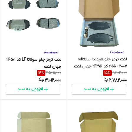
لنت ترمز جلو هیوندا سانتافه
لنت ترمز جلو سوناتا LF کد 24501
2007 - 2015 کد 24351 جهان لنت
جهان لنت
3,505,000
3,302,000
14
%
15
%
3,012,000
2,782,000
افزودن به سبد
افزودن به سبد