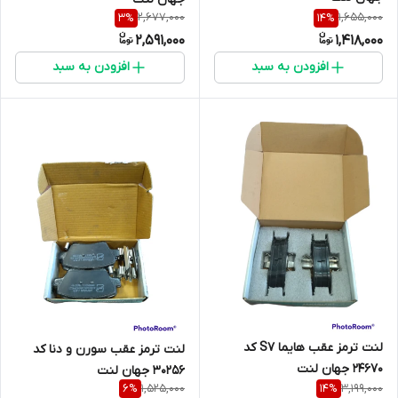
2,677,000
1,655,000
3
%
14
%
2,591,000
1,418,000
افزودن به سبد
افزودن به سبد
لنت ترمز عقب هایما S7 کد
لنت ترمز عقب سورن و دنا کد
24670 جهان لنت
30256 جهان لنت
1,525,000
3,199,000
6
%
14
%