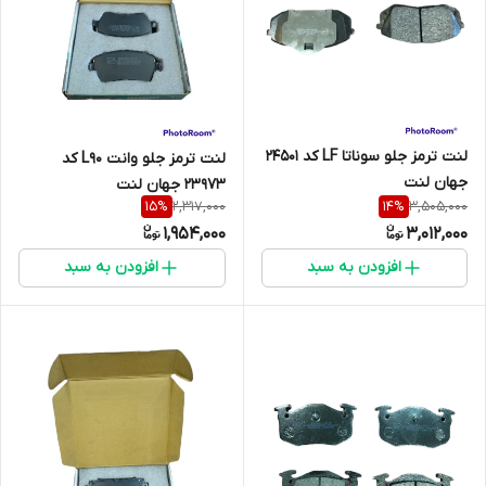
لنت ترمز جلو سوناتا LF کد 24501
لنت ترمز جلو وانت L90 کد
جهان لنت
23973 جهان لنت
2,317,000
3,505,000
15
%
14
%
1,954,000
3,012,000
افزودن به سبد
افزودن به سبد