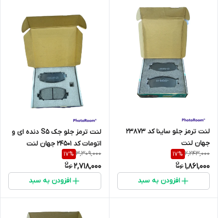
لنت ترمز جلو ساینا کد 23873
لنت ترمز جلو جک S5 دنده ای و
جهان لنت
اتومات کد 24501 جهان لنت
3,309,000
2,243,000
17
%
17
%
2,718,000
1,861,000
افزودن به سبد
افزودن به سبد