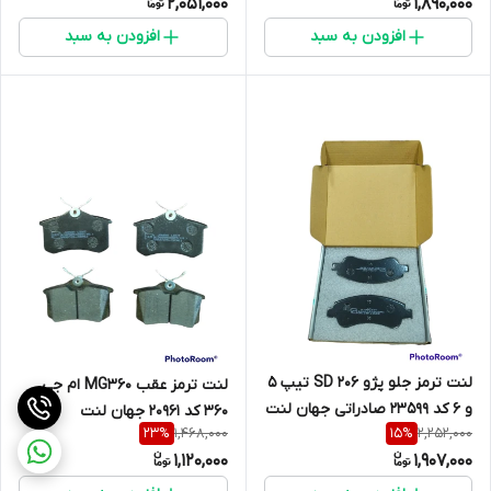
2,051,000
1,890,000
افزودن به سبد
افزودن به سبد
لنت ترمز جلو پژو 206 SD تیپ 5
لنت ترمز عقب MG360 ام جی
و 6 کد 23599 صادراتی جهان لنت
360 کد 20961 جهان لنت
1,468,000
2,252,000
23
%
15
%
1,120,000
1,907,000