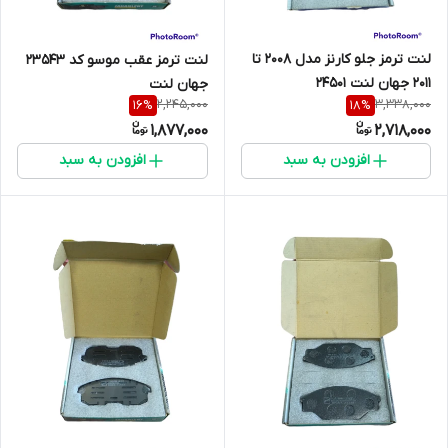
لنت ترمز جلو کارنز مدل 2008 تا
لنت ترمز عقب موسو کد 23543
2011 جهان لنت 24501
جهان لنت
2,245,000
3,338,000
16
%
18
%
1,877,000
2,718,000
افزودن به سبد
افزودن به سبد