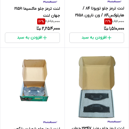
لنت ترمز جلو تویوتا 84 /
لنت ترمز جلو ماکسیما 21561
هایلوکس84 / ون نارون 21158
جهان لنت
2,698,000
1,912,000
16
%
21
%
جهان لنت
2,254,000
1,510,000
افزودن به سبد
افزودن به سبد
لنت ترمز جلو رونیز 21347 جهان