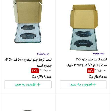
لنت ترمز جلو پژو 206
لنت ترمز جلو لیفان 620 کد 23510
صندوقدارV8 کد 23599 جهان
جهان لنت
3,030,000
2,252,000
20
%
15
%
لنت
2,408,000
1,907,000
افزودن به سبد
افزودن به سبد