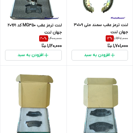
لنت ترمز عقب سمند ملی 30109
لنت ترمز عقب MG350 کد 20961
جهان لنت
جهان لنت
1,400,000
1,947,000
20
%
12
%
1,120,000
1,701,000
افزودن به سبد
افزودن به سبد