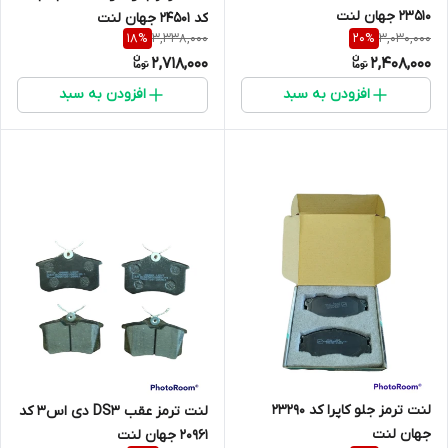
23510 جهان لنت
کد 24501 جهان لنت
3,338,000
3,030,000
18
%
20
%
2,718,000
2,408,000
افزودن به سبد
افزودن به سبد
لنت ترمز جلو کاپرا کد 23290
لنت ترمز عقب DS3 دی اس3 کد
جهان لنت
20961 جهان لنت