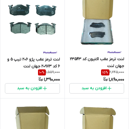
لنت ترمز عقب اکتیون کد 23543
لنت ترمز عقب پژو 206 تیپ 5 و
جهان لنت
6 کد 20973 جهان لنت
1,559,000
2,245,000
10
%
15
%
1,390,000
1,890,000
افزودن به سبد
افزودن به سبد