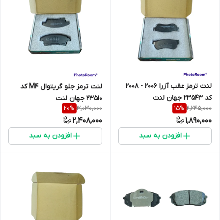
لنت ترمز عقب آزرا 2006 - 2008
لنت ترمز جلو گریتوال M4 کد
کد 23543 جهان لنت
23510 جهان لنت
3,030,000
2,245,000
20
%
15
%
2,408,000
1,890,000
افزودن به سبد
افزودن به سبد