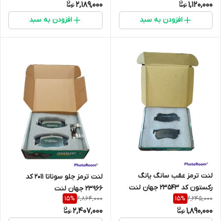
2,189,000
1,120,000
افزودن به سبد
افزودن به سبد
لنت ترمز عقب سانگ یانگ
لنت ترمز جلو سوناتا 2011 کد
رکستون کد 23543 جهان لنت
23966 جهان لنت
2,864,000
2,245,000
15
%
15
%
2,407,000
1,890,000