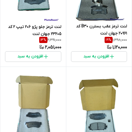
لنت ترمز عقب بسترن B30 کد
لنت ترمز جلو پژو 206 تیپ 2 کد
20961 جهان لنت
23205 جهان لنت
2,391,000
1,398,000
14
%
19
%
2,051,000
1,120,000
افزودن به سبد
افزودن به سبد