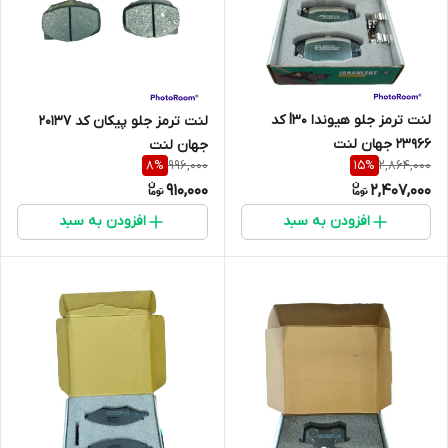
لنت ترمز جلو هیوندا I30 کد
لنت ترمز جلو پیکان کد 20137
23966 جهان لنت
جهان لنت
996,000
2,864,000
8
%
15
%
910,000
2,407,000
افزودن به سبد
افزودن به سبد