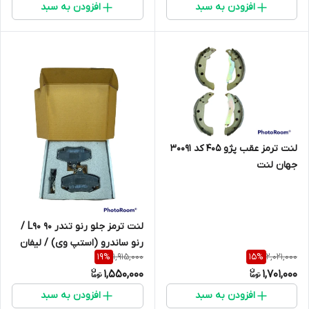
افزودن به سبد
افزودن به سبد
لنت ترمز عقب پژو 405 کد 30091
جهان لنت
لنت ترمز جلو رنو تندر 90 L90 /
رنو ‏ساندرو (استپ وی) / لیفان
1,915,000
2,021,000
19
%
15
%
520 / سیناد / رنو 21 / رنو لوگان
1,550,000
1,701,000
21463 جهان لنت
افزودن به سبد
افزودن به سبد