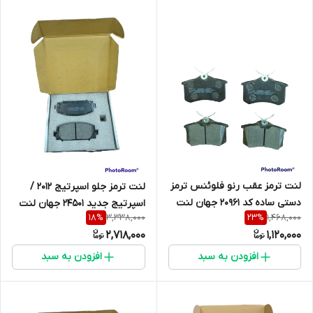
لنت ترمز عقب رنو فلوئنس ترمز
لنت ترمز جلو اسپرتیج 2012 /
دستی ساده کد 20961 جهان لنت
اسپرتیج جدید 24501 جهان لنت
3,338,000
1,468,000
18
%
23
%
2,718,000
1,120,000
افزودن به سبد
افزودن به سبد