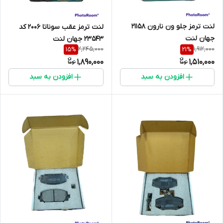
لنت ترمز جلو ون نارون 21158
لنت ترمز عقب سوناتا 2006 کد
جهان لنت
23543 جهان لنت
2,245,000
1,912,000
15
%
21
%
1,890,000
1,510,000
افزودن به سبد
افزودن به سبد