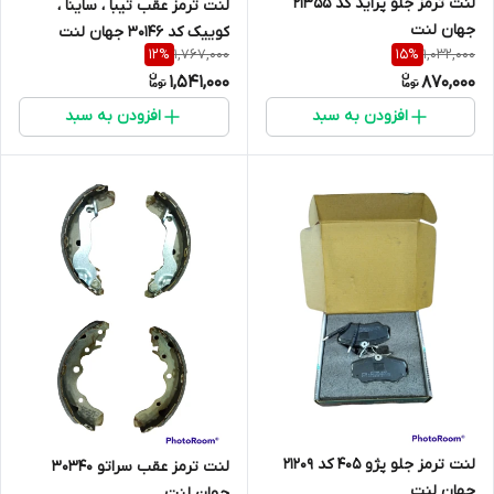
لنت ترمز جلو پراید کد 21355
لنت ترمز عقب تیبا ، ساینا ،
جهان لنت
کوییک کد 30146 جهان لنت
1,767,000
1,032,000
12
%
15
%
1,541,000
870,000
افزودن به سبد
افزودن به سبد
لنت ترمز جلو پژو 405 کد 21209
لنت ترمز عقب سراتو 30340
جهان لنت
جهان لنت