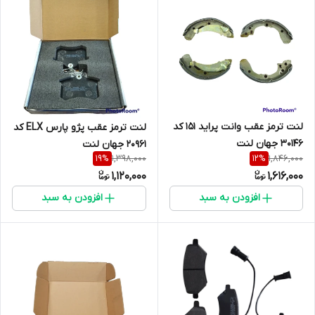
لنت ترمز عقب وانت پراید 151 کد
لنت ترمز عقب پژو پارس ELX کد
30146 جهان لنت
20961 جهان لنت
1,398,000
1,846,000
19
%
12
%
1,120,000
1,616,000
افزودن به سبد
افزودن به سبد