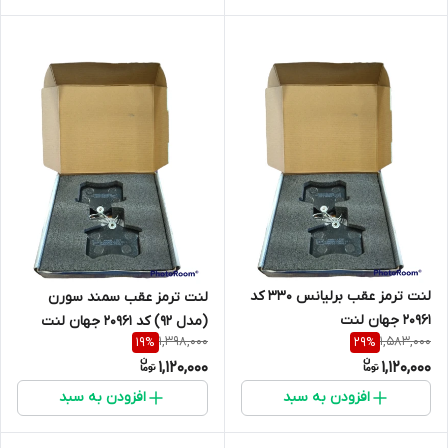
لنت ترمز عقب برلیانس 330 کد
لنت ترمز عقب سمند سورن
20961 جهان لنت
(مدل 92) کد 20961 جهان لنت
1,398,000
1,583,000
19
%
29
%
1,120,000
1,120,000
افزودن به سبد
افزودن به سبد