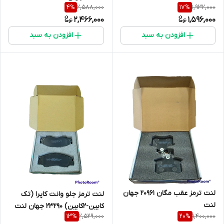
2,588,000
1,932,000
4
%
17
%
2,466,000
1,596,000
افزودن به سبد
افزودن به سبد
لنت ترمز عقب مگان 20961 جهان
لنت ترمز جلو وانت کاپرا (تک
لنت
کابین-2کابین) 23290 جهان لنت
2,529,000
1,400,000
13
%
20
%