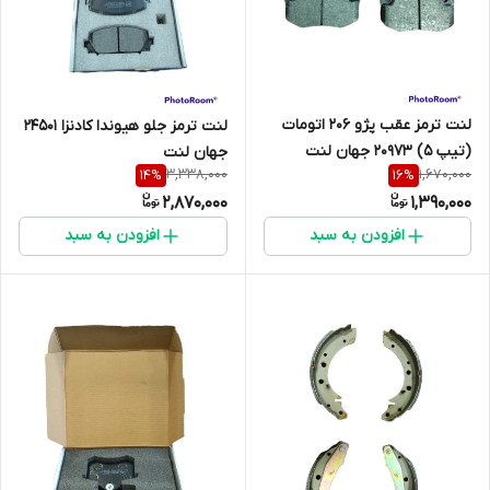
لنت ترمز عقب پژو 206 اتومات
لنت ترمز جلو ھیوندا کادنزا 24501
(تیپ 5) 20973 جهان لنت
جهان لنت
3,338,000
1,670,000
14
%
16
%
2,870,000
1,390,000
افزودن به سبد
افزودن به سبد