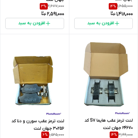
2,677,000
1,655,000
3
%
14
%
2,591,000
1,418,000
افزودن به سبد
افزودن به سبد
لنت ترمز عقب هایما S7 کد
لنت ترمز عقب سورن و دنا کد
24670 جهان لنت
30256 جهان لنت
1,525,000
3,199,000
6
%
14
%