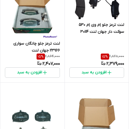
لنت ترمز جلو اِم وی اِم 530
سوکت دار جهان لنت 30114
لنت ترمز جلو چانگان سواری
23966 جهان لنت
2,864,000
2,828,000
15
%
15
%
2,407,000
2,379,000
افزودن به سبد
افزودن به سبد