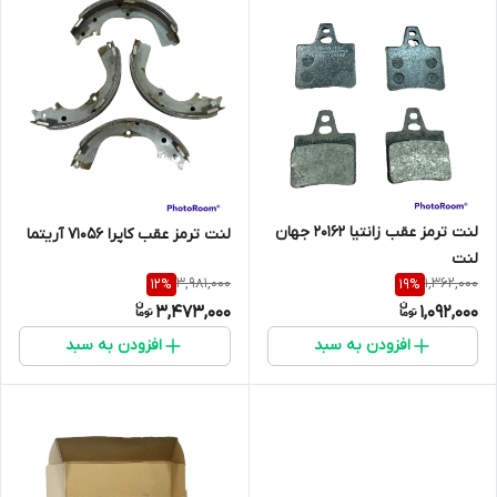
لنت ترمز عقب زانتیا 20162 جهان
لنت ترمز عقب کاپرا 71056 آریتما
لنت
3,981,000
1,362,000
12
%
19
%
3,473,000
1,092,000
افزودن به سبد
افزودن به سبد