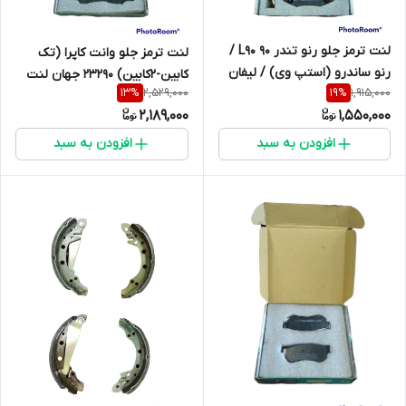
لنت ترمز جلو رنو تندر 90 L90 /
لنت ترمز جلو وانت کاپرا (تک
رنو ‏ساندرو (استپ وی) / لیفان
کابین-2کابین) 23290 جهان لنت
2,529,000
1,915,000
13
%
19
%
520 / سیناد / رنو 21 / رنو لوگان
2,189,000
1,550,000
21463 جهان لنت
افزودن به سبد
افزودن به سبد