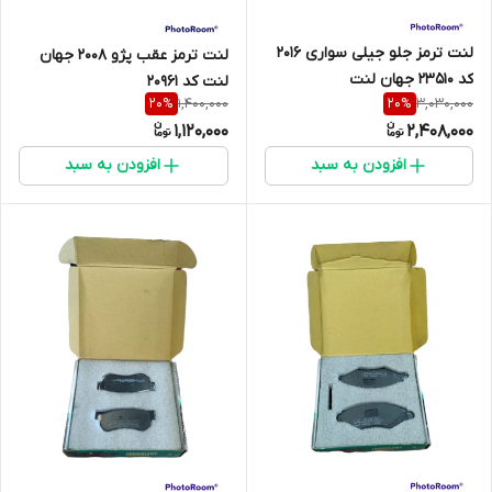
لنت ترمز جلو جیلی سواری 2016
لنت ترمز عقب پژو 2008 جهان
کد 23510 جهان لنت
لنت کد 20961
1,400,000
3,030,000
20
%
20
%
1,120,000
2,408,000
افزودن به سبد
افزودن به سبد