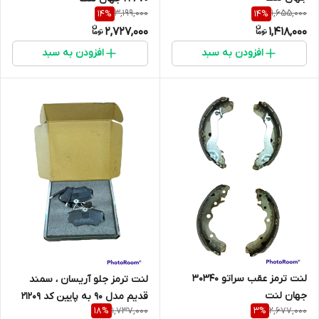
3,199,000
1,655,000
14
%
14
%
2,727,000
1,418,000
افزودن به سبد
افزودن به سبد
لنت ترمز عقب سراتو 30340
لنت ترمز جلو آریسان ، سمند
جهان لنت
قدیم مدل 90 به پایین کد 21209
1,737,000
2,677,000
18
%
3
%
جهان لنت