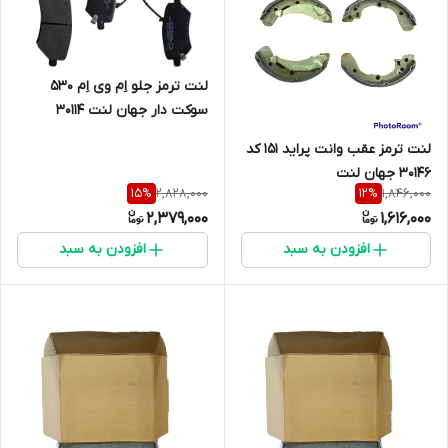
لنت ترمز جلو اِم وی اِم 530
سوکت دار جهان لنت 30114
لنت ترمز عقب وانت پراید 151 کد
30146 جهان لنت
2,828,000
1,846,000
15
%
12
%
2,379,000
1,616,000
افزودن به سبد
افزودن به سبد