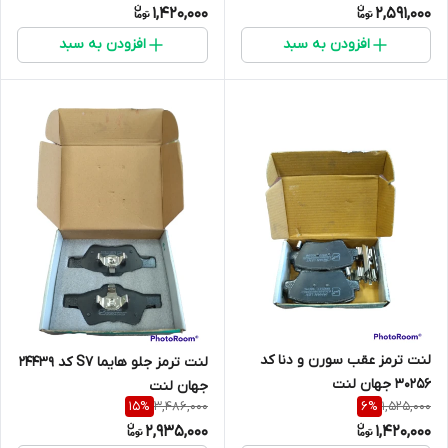
1,420,000
2,591,000
افزودن به سبد
افزودن به سبد
لنت ترمز عقب سورن و دنا کد
لنت ترمز جلو هایما S7 کد 24439
30256 جهان لنت
جهان لنت
3,486,000
1,525,000
15
%
6
%
2,935,000
1,420,000