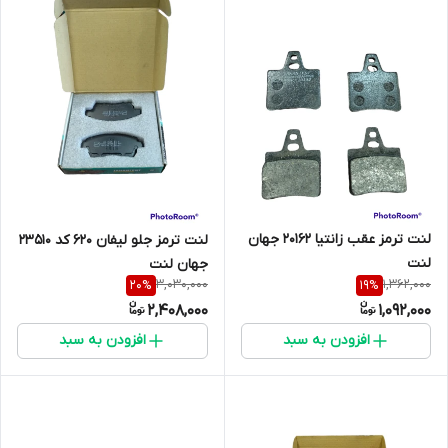
لنت ترمز عقب زانتیا 20162 جهان
لنت ترمز جلو لیفان 620 کد 23510
لنت
جهان لنت
3,030,000
1,362,000
20
%
19
%
2,408,000
1,092,000
افزودن به سبد
افزودن به سبد