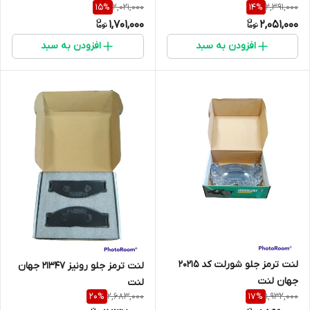
2,021,000
2,391,000
15
%
14
%
1,701,000
2,051,000
افزودن به سبد
افزودن به سبد
لنت ترمز جلو شورلت کد 20215
لنت ترمز جلو رونیز 21347 جهان
جهان لنت
لنت
2,683,000
1,932,000
20
%
17
%