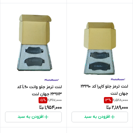
لنت ترمز جلو کاپرا کد 23290
لنت ترمز جلو وانت L90 کد
جهان لنت
23973 جهان لنت
2,317,000
2,528,000
15
%
13
%
1,954,000
2,189,000
افزودن به سبد
افزودن به سبد