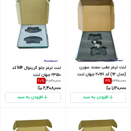
لنت ترمز عقب سمند سورن
لنت ترمز جلو گریتوال M4 کد
(مدل 92) کد 20961 جهان لنت
23510 جهان لنت
3,030,000
1,398,000
20
%
19
%
2,408,000
1,120,000
افزودن به سبد
افزودن به سبد