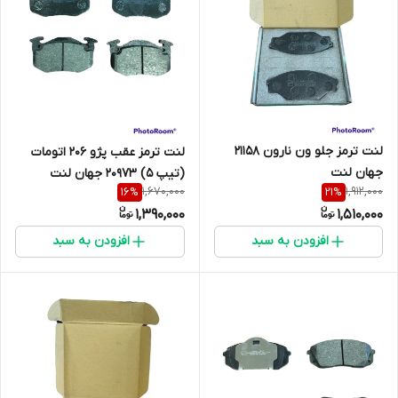
لنت ترمز جلو ون نارون 21158
لنت ترمز عقب پژو 206 اتومات
جهان لنت
(تیپ 5) 20973 جهان لنت
1,670,000
1,912,000
16
%
21
%
1,390,000
1,510,000
افزودن به سبد
افزودن به سبد