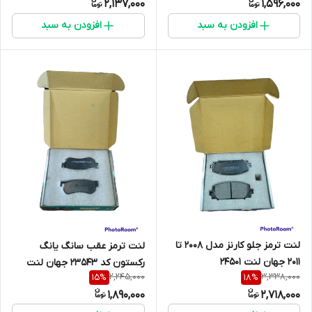
2,137,000
1,596,000
افزودن به سبد
افزودن به سبد
لنت ترمز جلو کارنز مدل 2008 تا
لنت ترمز عقب سانگ یانگ
2011 جهان لنت 24501
رکستون کد 23543 جهان لنت
2,245,000
3,338,000
15
%
18
%
1,890,000
2,718,000