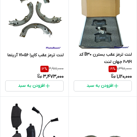
لنت ترمز عقب بسترن B30 کد
لنت ترمز عقب کاپرا 71056 آریتما
20961 جهان لنت
3,981,000
1,398,000
12
%
19
%
3,473,000
1,120,000
افزودن به سبد
افزودن به سبد