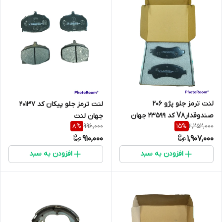
لنت ترمز جلو پژو 206
لنت ترمز جلو پیکان کد 20137
صندوقدارV8 کد 23599 جهان
جهان لنت
996,000
2,252,000
8
%
15
%
لنت
910,000
1,907,000
افزودن به سبد
افزودن به سبد