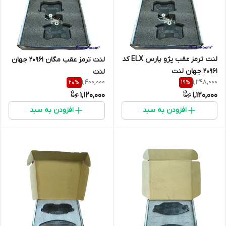
لنت ترمز عقب پژو پارس ELX کد
لنت ترمز عقب مگان 20961 جهان
20961 جهان لنت
لنت
1,400,000
1,398,000
20
%
19
%
1,120,000
1,120,000
افزودن به سبد
افزودن به سبد