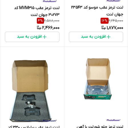
لنت ترمز عقب موسو کد 23543
لنت ترمز عقب MVM315 کد
جهان لنت
30273 جهان لنت
2,588,000
2,245,000
4
%
16
%
2,466,000
1,877,000
افزودن به سبد
افزودن به سبد
لنت ترمز جلو شورلت با آهن
لنت ترمز عقب برلیانس 330 کد