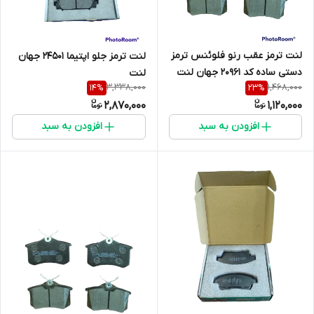
لنت ترمز عقب رنو فلوئنس ترمز
لنت ترمز جلو اپتیما 24501 جهان
دستی ساده کد 20961 جهان لنت
لنت
3,338,000
1,468,000
14
%
23
%
2,870,000
1,120,000
افزودن به سبد
افزودن به سبد