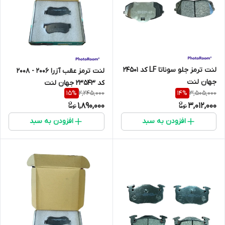
لنت ترمز جلو سوناتا LF کد 24501
لنت ترمز عقب آزرا 2006 - 2008
جهان لنت
کد 23543 جهان لنت
2,245,000
3,505,000
15
%
14
%
1,890,000
3,012,000
افزودن به سبد
افزودن به سبد