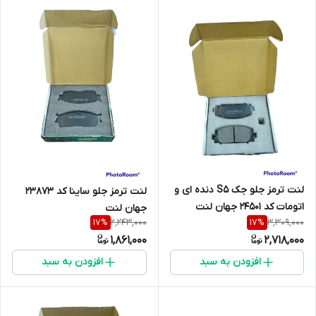
لنت ترمز جلو جک S5 دنده ای و
لنت ترمز جلو ساینا کد 23873
اتومات کد 24501 جهان لنت
جهان لنت
2,243,000
3,309,000
17
%
17
%
1,861,000
2,718,000
افزودن به سبد
افزودن به سبد