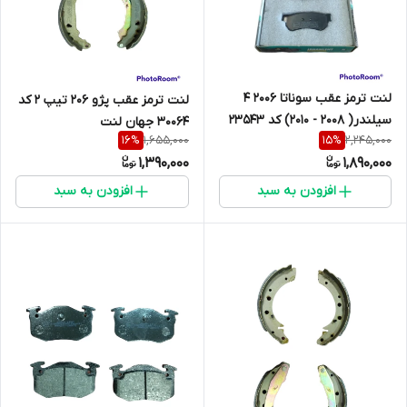
لنت ترمز عقب سوناتا 2006 4
لنت ترمز عقب پژو 206 تیپ 2 کد
سیلندر( 2008 - 2010) کد 23543
30064 جهان لنت
1,655,000
2,245,000
16
%
15
%
جهان لنت
1,390,000
1,890,000
افزودن به سبد
افزودن به سبد