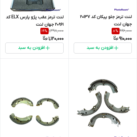
لنت ترمز جلو پیکان کد 20137
لنت ترمز عقب پژو پارس ELX کد
جهان لنت
20961 جهان لنت
1,398,000
996,000
19
%
8
%
1,120,000
910,000
افزودن به سبد
افزودن به سبد