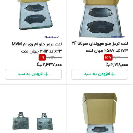
لنت ترمز جلو هیوندای سوناتا YF
لنت ترمز جلو ام وی ام MVM
2013 کد 25187 جهان لنت
x33 کد 30112 جهان لنت
2,757,000
3,230,000
11
%
15
%
2,437,000
2,718,000
افزودن به سبد
افزودن به سبد