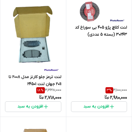
لنت کلاچ پژو 405 بی سوراخ کد
30243 (بسته 5 عددی)
3/2*137*200
لنت ترمز جلو کارنز مدل 2008 تا
2011 جهان لنت 24501
3,338,000
3,100,000
18
%
3
%
2,718,000
2,980,000
افزودن به سبد
افزودن به سبد