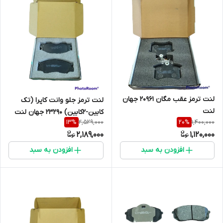
لنت ترمز عقب مگان 20961 جهان
لنت ترمز جلو وانت کاپرا (تک
لنت
کابین-2کابین) 23290 جهان لنت
2,529,000
1,400,000
13
%
20
%
2,189,000
1,120,000
افزودن به سبد
افزودن به سبد