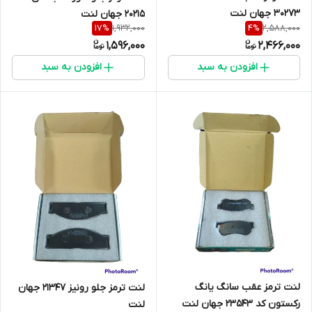
30273 جهان لنت
20215 جهان لنت
1,932,000
2,588,000
17
%
4
%
1,596,000
2,466,000
افزودن به سبد
افزودن به سبد
لنت ترمز عقب سانگ یانگ
لنت ترمز جلو رونیز 21347 جهان
رکستون کد 23543 جهان لنت
لنت