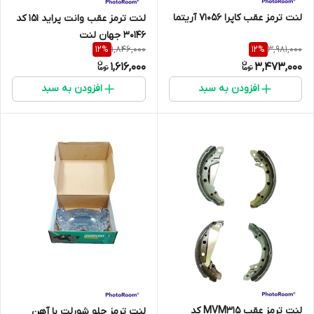
لنت ترمز عقب کاپرا 71056 آریتما
لنت ترمز عقب وانت پراید 151 کد
30146 جهان لنت
1,846,000
3,981,000
12
%
12
%
1,616,000
3,473,000
افزودن به سبد
افزودن به سبد
لنت ترمز عقب MVM315 کد
لنت ترمز جلو شورلت با آهن