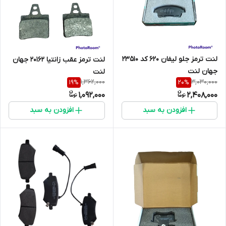
لنت ترمز جلو لیفان 620 کد 23510
لنت ترمز عقب زانتیا 20162 جهان
جهان لنت
لنت
1,362,000
3,030,000
19
%
20
%
1,092,000
2,408,000
افزودن به سبد
افزودن به سبد