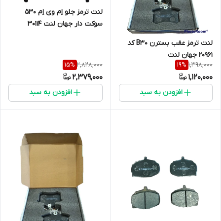
لنت ترمز جلو اِم وی اِم 530
سوکت دار جهان لنت 30114
لنت ترمز عقب بسترن B30 کد
20961 جهان لنت
2,828,000
1,398,000
15
%
19
%
2,379,000
1,120,000
افزودن به سبد
افزودن به سبد