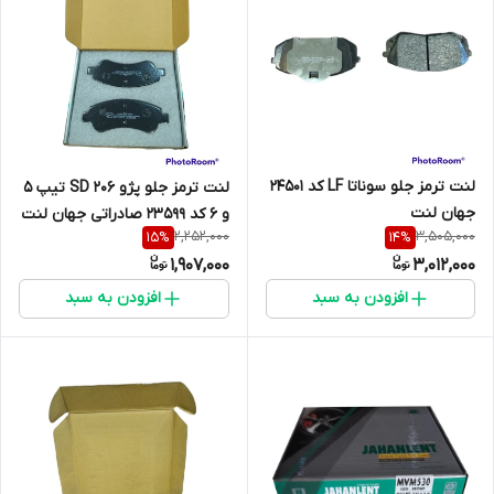
لنت ترمز جلو سوناتا LF کد 24501
لنت ترمز جلو پژو 206 SD تیپ 5
جهان لنت
و 6 کد 23599 صادراتی جهان لنت
2,252,000
3,505,000
15
%
14
%
1,907,000
3,012,000
افزودن به سبد
افزودن به سبد