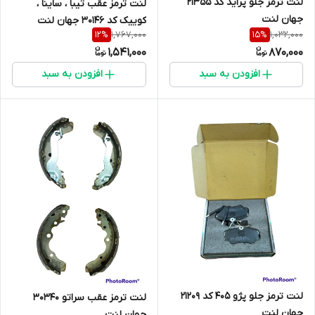
لنت ترمز جلو پراید کد 21355
لنت ترمز عقب تیبا ، ساینا ،
جهان لنت
کوییک کد 30146 جهان لنت
1,767,000
1,032,000
12
%
15
%
1,541,000
870,000
افزودن به سبد
افزودن به سبد
لنت ترمز جلو پژو 405 کد 21209
لنت ترمز عقب سراتو 30340
جهان لنت
جهان لنت