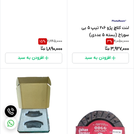
لنت کلاچ پژو 206 تیپ 5 بی
سوراخ (بسته 5 عددی)
2,245,000
4,050,000
15
%
3
%
3*137*200
1,890,000
3,927,000
افزودن به سبد
افزودن به سبد