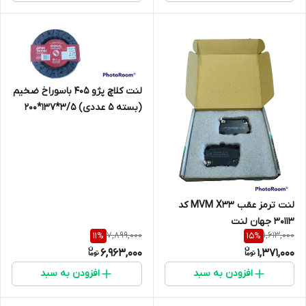
لنت کلاچ پژو 405 باسوراخ ضخیم
(بسته 5 عددی) 3/5*137*200
جهان ترمز
لنت ترمز عقب MVM X33 کد
30113 جهان لنت
7,899,000
1,613,000
11
%
15
%
6,963,000
1,371,000
افزودن به سبد
افزودن به سبد