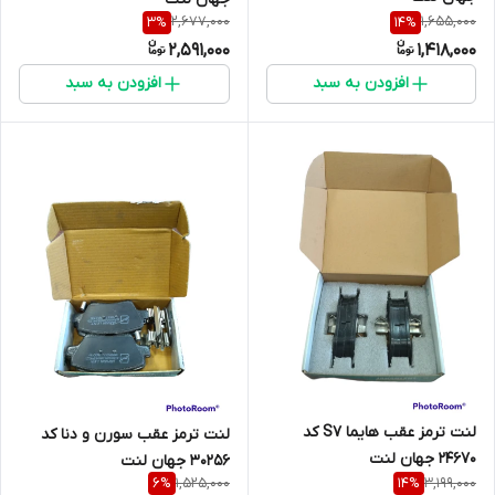
2,677,000
1,655,000
3
%
14
%
2,591,000
1,418,000
افزودن به سبد
افزودن به سبد
لنت ترمز عقب هایما S7 کد
لنت ترمز عقب سورن و دنا کد
24670 جهان لنت
30256 جهان لنت
1,525,000
3,199,000
6
%
14
%