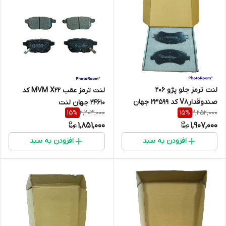
لنت ترمز جلو پژو 206
لنت ترمز عقب MVM X22 کد
صندوقدارV8 کد 23599 جهان
24610 جهان لنت
2,203,000
2,252,000
15
%
15
%
لنت
1,851,000
1,907,000
افزودن به سبد
افزودن به سبد