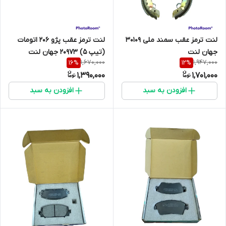
لنت ترمز عقب سمند ملی 30109
لنت ترمز عقب پژو 206 اتومات
جهان لنت
(تیپ 5) 20973 جهان لنت
1,670,000
1,947,000
16
%
12
%
1,390,000
1,701,000
افزودن به سبد
افزودن به سبد