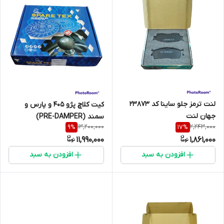
لنت ترمز جلو ساینا کد 23873
کیت کلاچ پژو 405 و پارس و
جهان لنت
سمند (PRE-DAMPER)
13,200,000
2,243,000
9
%
17
%
اسپارتکس کد 57000 دیسک و
11,990,000
1,861,000
صفحه ( دارای ضمانت )
افزودن به سبد
افزودن به سبد