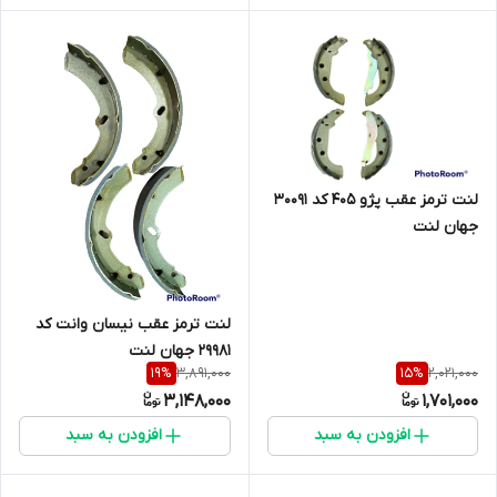
لنت ترمز عقب پژو 405 کد 30091
جهان لنت
لنت ترمز عقب نیسان وانت کد
29981 جهان لنت
3,891,000
2,021,000
19
%
15
%
3,148,000
1,701,000
افزودن به سبد
افزودن به سبد