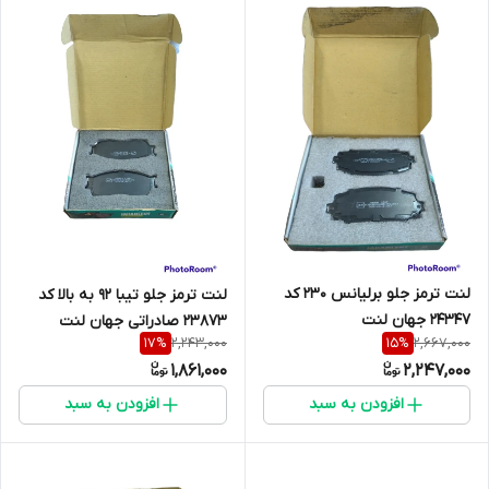
لنت ترمز جلو برلیانس 230 کد
لنت ترمز جلو تیبا 92 به بالا کد
24347 جهان لنت
23873 صادراتی جهان لنت
2,243,000
2,667,000
17
%
15
%
1,861,000
2,247,000
افزودن به سبد
افزودن به سبد