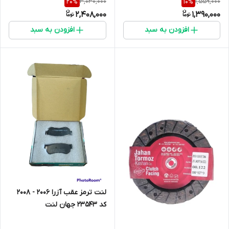
3,030,000
1,559,000
20
%
10
%
2,408,000
1,390,000
افزودن به سبد
افزودن به سبد
لنت ترمز عقب آزرا 2006 - 2008
کد 23543 جهان لنت