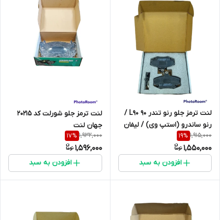
لنت ترمز جلو رنو تندر 90 L90 /
لنت ترمز جلو شورلت کد 20215
رنو ‏ساندرو (استپ وی) / لیفان
جهان لنت
1,932,000
1,915,000
17
%
19
%
520 / سیناد / رنو 21 / رنو لوگان
1,596,000
1,550,000
21463 جهان لنت
افزودن به سبد
افزودن به سبد