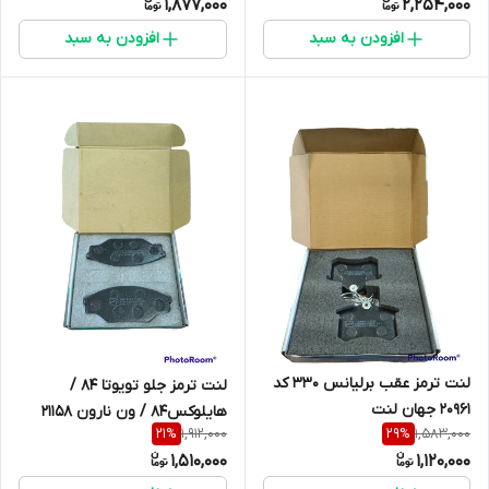
1,877,000
2,254,000
افزودن به سبد
افزودن به سبد
لنت ترمز عقب برلیانس 330 کد
لنت ترمز جلو تویوتا 84 /
20961 جهان لنت
هایلوکس84 / ون نارون 21158
1,912,000
1,583,000
21
%
29
%
جهان لنت
1,510,000
1,120,000