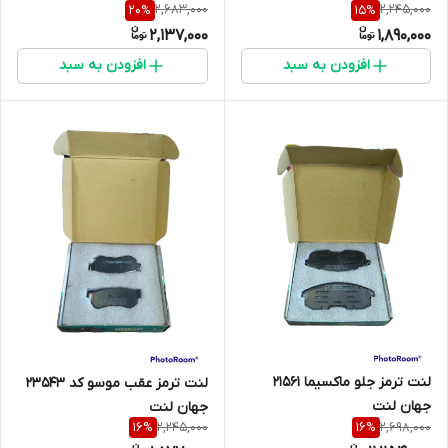
2,683,000
2,245,000
20
%
15
%
2,137,000
1,890,000
افزودن به سبد
افزودن به سبد
لنت ترمز جلو ماکسیما 21561
لنت ترمز عقب موسو کد 23543
جهان لنت
جهان لنت
2,245,000
2,698,000
16
%
16
%