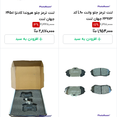
لنت ترمز جلو وانت L90 کد
لنت ترمز جلو ھیوندا کادنزا 24501
23973 جهان لنت
جهان لنت
3,338,000
2,317,000
14
%
15
%
2,870,000
1,954,000
افزودن به سبد
افزودن به سبد