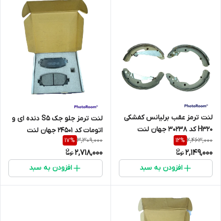
لنت ترمز عقب برلیانس کفشکی
لنت ترمز جلو جک S5 دنده ای و
H320 کد 30238 جهان لنت
اتومات کد 24501 جهان لنت
3,309,000
2,463,000
17
%
12
%
2,718,000
2,149,000
افزودن به سبد
افزودن به سبد