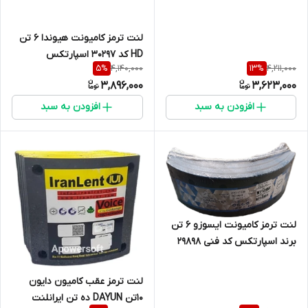
لنت ترمز کامیونت هیوندا 6 تن
HD کد 30297 اسپارتکس
4,140,000
4,211,000
5
%
13
%
3,896,000
3,623,000
افزودن به سبد
افزودن به سبد
لنت ترمز کامیونت ایسوزو 6 تن
برند اسپارتکس کد فنی 29898
لنت ترمز عقب کامیون دایون
10تن DAYUN ده تن ایرانلنت