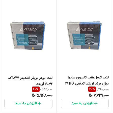
لنت ترمز عقب کامیون سایپا
لنت ترمز تریلر اشمیتز 7*18 کد
دیزل برند آریتما کدفنی 29938
19032 آریتما
7,492,000
9,740,000
20
%
20
%
5,948,000
7,731,000
افزودن به سبد
افزودن به سبد