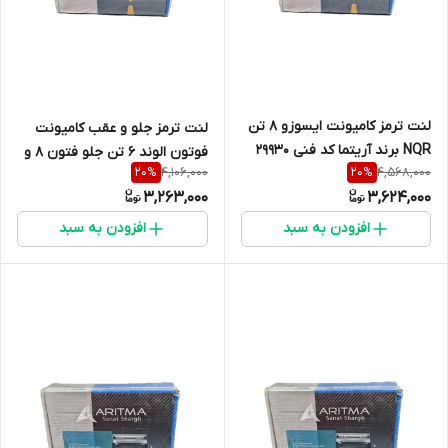
لنت ترمز کامیونت ایسوزو 8 تن
لنت ترمز جلو و عقب کامیونت
NQR برند آریتما کد فنی 29930
فوتون الوند 6 تن جلو فتون 8 و
4,106,000
4,568,000
20
%
20
%
8.5 تن برند آریتما کد فنی 30089
3,263,000
3,624,000
افزودن به سبد
افزودن به سبد