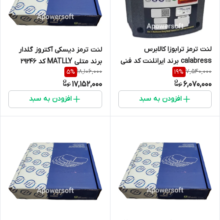
لنت ترمز ترابوزا کالابرس
لنت ترمز دیسکی آکتروز گلدار
calabress برند ایرانلنت کد فنی
برند متلی MATLLY کد 29246
18,106,000
7,540,000
5
%
19
%
19094 - 2328
29244
17,152,000
6,070,000
افزودن به سبد
افزودن به سبد