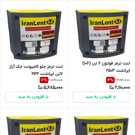
لنت ترمز فوتون 6 تن (106)
لنت ترمز جلو کامیونت جک آراز
ایرانلنت 2503
7تن ایرانلنت 2132
6,821,000
2,482,000
16
%
14
%
5,685,000
2,110,000
افزودن به سبد
افزودن به سبد