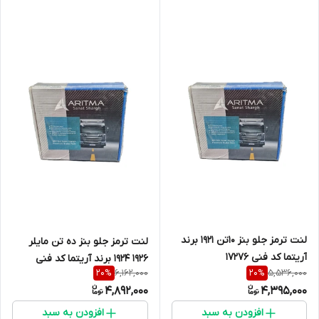
لنت ترمز جلو بنز 10تن 1921 برند
لنت ترمز جلو بنز ده تن مایلر
آریتما کد فنی 17276
1926 1924 برند آریتما کد فنی
6,162,000
5,536,000
20
%
20
%
19486
4,892,000
4,395,000
افزودن به سبد
افزودن به سبد