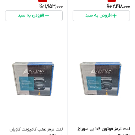
1,953,000
2,418,000
افزودن به سبد
افزودن به سبد
لنت ترمز فوتون 106 بی سوراخ
لنت ترمز عقب کامیونت کاویان