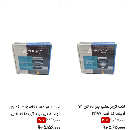
لنت ترمز عقب بنز ده تن 74
لنت ترمز عقب کامیونت فوتون
آریتما کد فنی 19487
الوند 8 تن برند آریتما کد فنی
6,492,000
7,065,000
20
%
20
%
30090
5,156,000
5,616,000