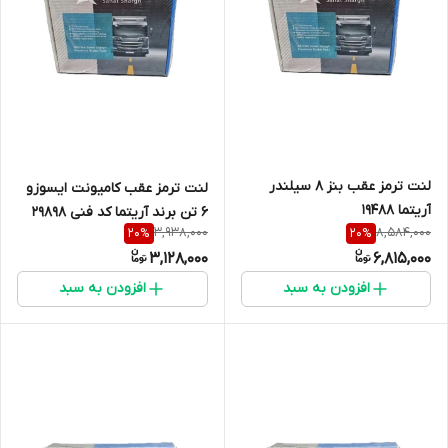
لنت ترمز عقب بنز 8 سیلندر
لنت ترمز عقب کامیونت ایسوزو
آریتما 19488
6 تن برند آریتما کد فنی 29898
3,938,000
8,584,000
20
%
20
%
3,128,000
6,815,000
افزودن به سبد
افزودن به سبد