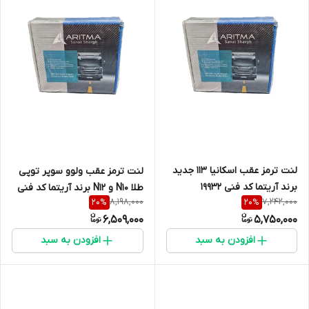
لنت ترمز عقب اسکانیا 113 جدید
لنت ترمز عقب ولوو سوپر توپی
برند آریتما کد فنی 19932
طلا N10 و N12 برند آریتما کد فنی
8,198,000
7,242,000
20
%
20
%
19562/63
6,509,000
5,750,000
افزودن به سبد
افزودن به سبد