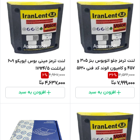
لنت ترمز جلو اتوبوس بنز 305 و
لنت ترمز مینی بوس ایویکو 609
457 و کامیون الوند کد فنی 5620
ایرانلنت 17924/5
4,967,000
12,522,000
6
%
36
%
ایران لنت
4,637,000
7,999,000
افزودن به سبد
افزودن به سبد