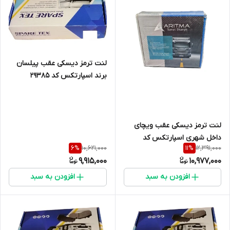
لنت ترمز دیسکی عقب پیلسان
برند اسپارتکس کد 29385
لنت ترمز دیسکی عقب ویچای
داخل شهری اسپارتکس کد
10,621,000
12,391,000
6
%
11
%
30482
9,915,000
10,977,000
افزودن به سبد
افزودن به سبد