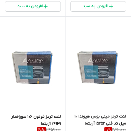
افزودن به سبد
افزودن به سبد
لنت ترمز مینی بوس هیوندا 10
لنت ترمز فوتون 106 سوراخدار
میل کد فنی 15252 آریتما
29949 آریتما
2,459,000
2,710,000
20
%
10
%