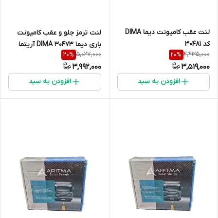
لنت عقب کامیونت دیما DIMA
لنت ترمز جلو و عقب کامیونت
کد 30481
باری دیما DIMA 30473 آریتما
5,027,000
4,435,000
20
%
20
%
3,992,000
3,519,000
افزودن به سبد
افزودن به سبد