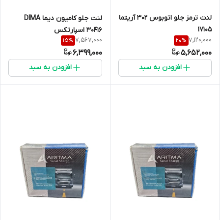
لنت ترمز جلو اتوبوس 302 آریتما
لنت جلو کامیون دیما DIMA
17105
30416 اسپارتکس
7,567,000
7,120,000
15
%
20
%
6,399,000
5,652,000
افزودن به سبد
افزودن به سبد