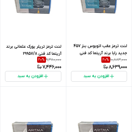
لنت ترمز عقب اتوبوس بنز 457
لنت ترمز تریلر یورک عثمانی برند
جدید رابا برند آریتما کد فنی
آریتما کد فنی 29957/8
9,380,000
10,883,000
20
%
20
%
19728/9
7,446,000
8,639,000
افزودن به سبد
افزودن به سبد