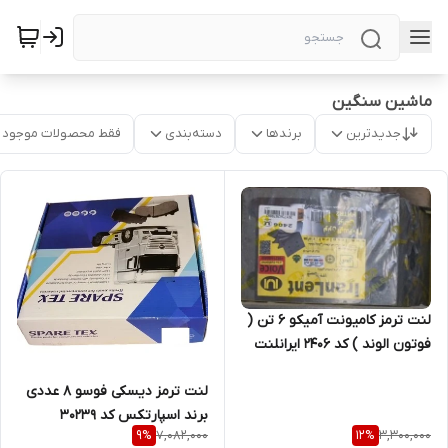
ماشین سنگین
جدیدترین
برندها
دسته‌بندی
فقط محصولات موجود
لنت ترمز کامیونت آمیکو 6 تن (
فوتون الوند ) کد 2406 ایرانلنت
لنت ترمز دیسکی فوسو 8 عددی
برند اسپارتکس کد 30239
7,082,000
3,300,000
9
%
12
%