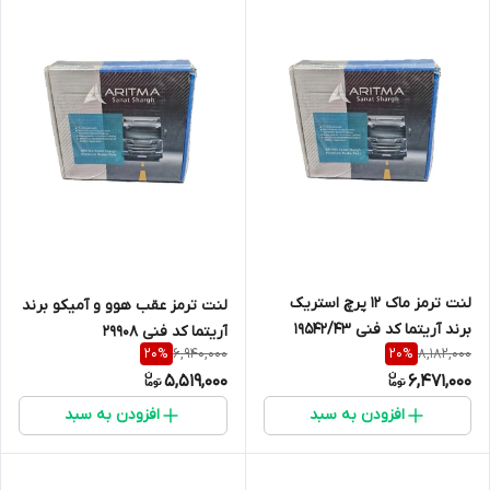
لنت ترمز ماک 12 پرچ استریک
لنت ترمز عقب هوو و آمیکو برند
برند آریتما کد فنی 19542/43
آریتما کد فنی 29908
6,940,000
8,182,000
20
%
20
%
5,519,000
6,471,000
افزودن به سبد
افزودن به سبد