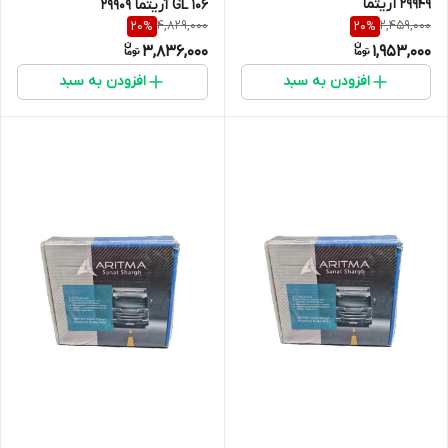
29949 آریتما
106 GL آریتما 29909
4,829,000
2,459,000
20
%
20
%
3,836,000
1,953,000
افزودن به سبد
افزودن به سبد