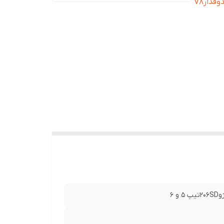
جلو پژو 206 اتوماتیک - جلو پژو 207 تا سال 90 - 206 صندوقدارV8