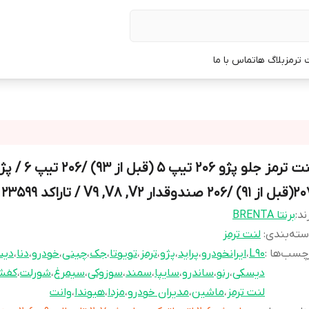
 ترمز
بلاگ ها
تماس با ما
لنت ترمز جلو پژو 206 تیپ 5 (قبل از 93) /206
 /206 صندوقدار V9 ,V8 ,V2 / تاراکد 23599
ند:
برنتا BRENTA
ته‌بندی
:
لنت ترمز
چسب‌ها :
L90
،
ایرانخودرو
،
پراید
،
پژو
،
ترمز
،
تویوتا
،
جک
،
چینی
،
خودرو
،
دنا
،
دی
دیسکی
،
رنو
،
ساندرو
،
سایپا
،
سمند
،
سوزوکی
،
سیمرغ
،
شورلت
،
کفش
لنت ترمز
،
ماشین
،
مدیران خودرو
،
مزدا
،
هیوندا
،
وانت