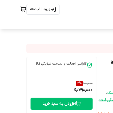
ورود | ثبت‌نام
 تیپ 6 / پژو
گارانتی اصالت و سلامت فیزیکی کالا
12
%
900,000
790,000
سک
،
کی
،
لنت
،
افزودن به سبد خرید