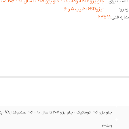
اسب برای
ودرو
:
-پژو206SDتیپ 5 و 6
اره فنی
:
23599
جلو پژو 206 اتوماتیک - جلو پژو 207 تا سال 90 - 206 صندوقدارV8 -پژو206SDتیپ 5 و 6
23599